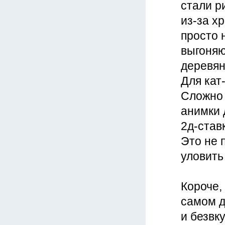
стали р
из-за х
просто 
выгоняю
деревян
Для кат-
Сложно 
анимки 
2д-ставк
Это не 
уловить
Короче,
самом д
и безвк