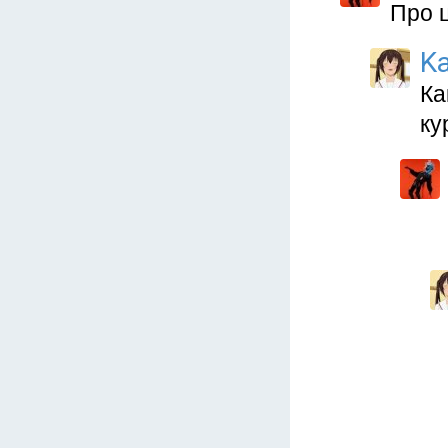
Про ц
Ka
Ка
ку