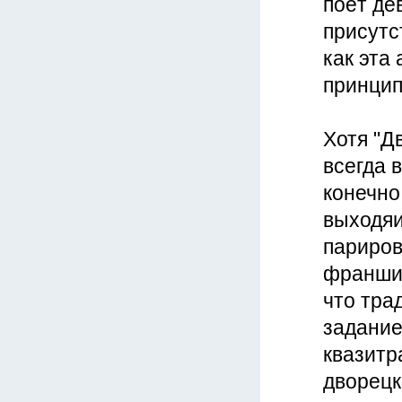
поёт де
присутс
как эта 
принцип
Хотя "Д
всегда 
конечно
выходяи
париров
франшиза
что тра
задание
квазитр
дворецк