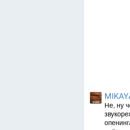
MIKAY
Не, ну 
звукоре
опенинг