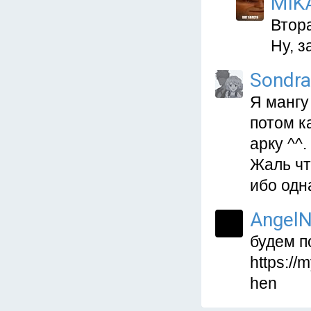
MIK
Втора
Ну, з
Sondr
Я мангу
потом к
арку ^^.
Жаль чт
ибо одн
AngelN
будем п
https://
hen