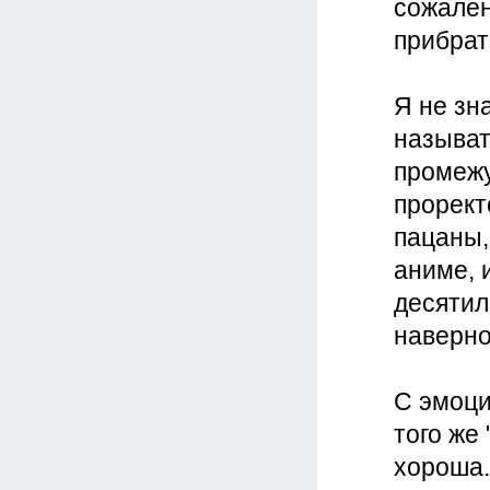
сожален
прибрат
Я не зн
называт
промежу
прорект
пацаны,
аниме, 
десятиле
наверно
С эмоци
того же
хороша.