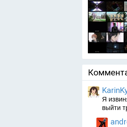
Коммента
KarinKy
Я извин
выйти т
and