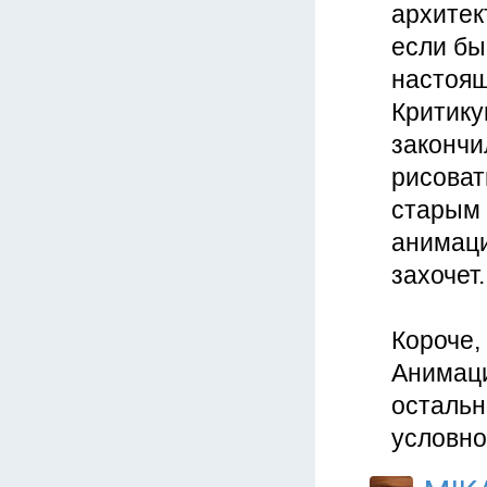
архитек
если бы
настоящ
Критику
закончи
рисовать
старым 
анимаци
захочет.
Короче,
Анимаци
остально
условно