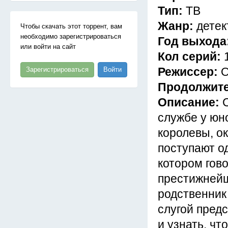
Тип:
ТВ
Жанр:
детек
Чтобы скачать этот торрент, вам
необходимо зарегистрироваться
Год выхода
или войти на сайт
Кол серий:
Режиссер:
О
Зарегистрироваться
Войти
Продолжит
Описание:
службе у юн
королевы, о
поступают од
котором гов
престижнейш
родственник
слугой предс
и узнать, чт