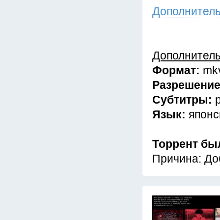
Дополнител
Дополнител
Формат:
mk
Разрешени
Субтитры:
Язык:
японс
Торрент бы
Причина: До