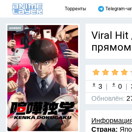
Торренты
Telegram-ча
аниме
Viral Hi
прямом 
3
|
0
|
Обновлён:
2
Информация
Страна:
Япо