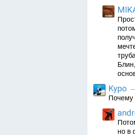
MIK
Прост
потом
получ
мечте
труб
Блин
осно
Kypo
—
Почему 
and
Пото
но в 