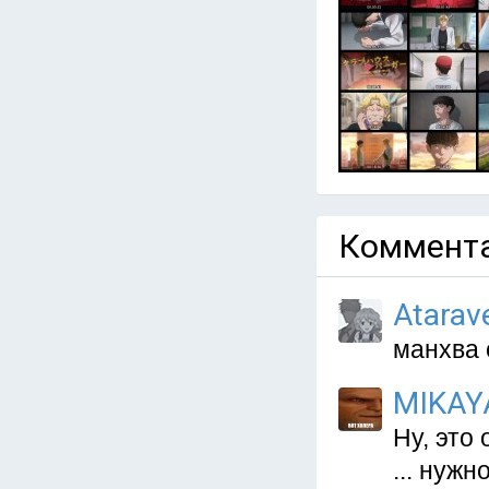
Коммента
Atarav
манхва 
MIKAY
Ну, это
... нужно