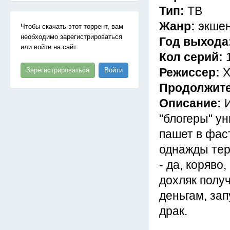
Тип:
ТВ
Жанр:
экше
Чтобы скачать этот торрент, вам
необходимо зарегистрироваться
Год выхода
или войти на сайт
Кол серий:
Режиссер:
Х
Зарегистрироваться
Войти
Продолжит
Описание:
"блогеры" у
пашет в фас
однажды тер
- да, коряво
дохляк получ
деньгам, за
драк.