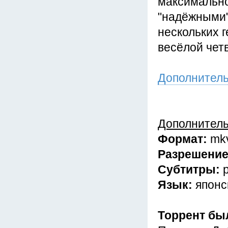
максимально
"надёжными"
нескольких 
весёлой чет
Дополнител
Дополнител
Формат:
mk
Разрешени
Субтитры:
Язык:
японс
Торрент бы