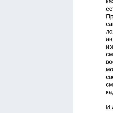
ка
ес
Пр
са
ло
ав
из
см
во
мо
св
см
ка
И 