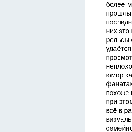
более-м
прошлым
последн
них это
рельсы 
удаётся
просмотр
неплохо
юмор ка
фанатам
похоже 
при это
всё в ра
визуаль
семейно