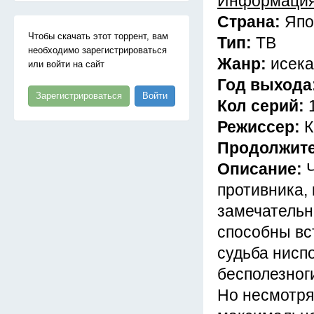
Информация
Страна:
Япо
Чтобы скачать этот торрент, вам
Тип:
ТВ
необходимо зарегистрироваться
Жанр:
исека
или войти на сайт
Год выхода
Зарегистрироваться
Войти
Кол серий:
Режиссер:
К
Продолжит
Описание:
противника, 
замечательн
способны вс
судьба нисп
бесполезног
Но несмотря 