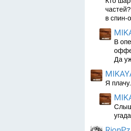
Кто шар
частей?
в спин
MIK
В опе
оффе
Да уж
MIKAY
Я плачу.
MIK
Слышь
угад
RionPz