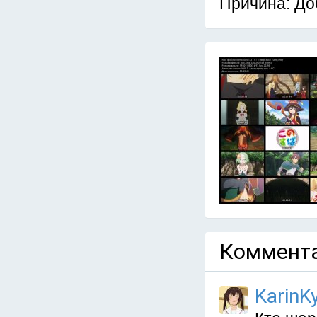
Причина: До
Коммента
KarinKy