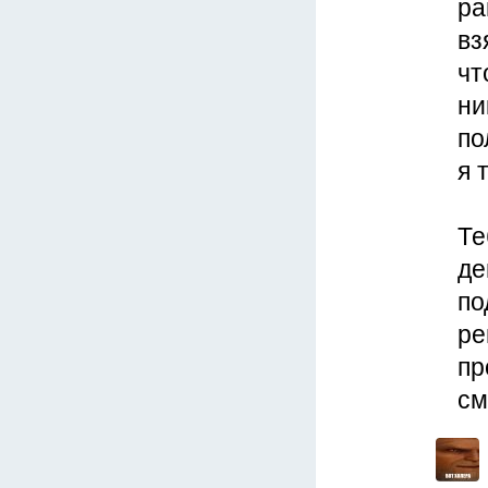
ра
вз
чт
ни
по
я 
Те
де
по
ре
пр
см