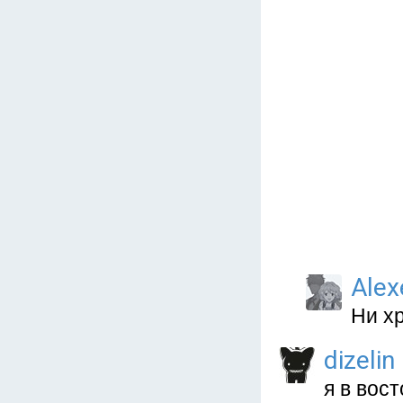
Ale
Ни хр
dizelin
я в вос