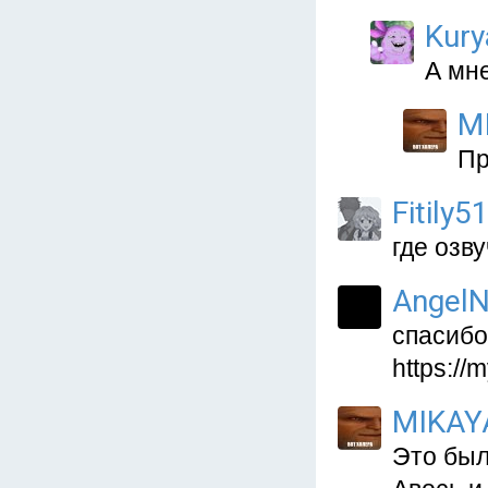
Kury
А мн
M
Пр
Fitily5
где озв
AngelN
спасибо
https:/
MIKAY
Это был