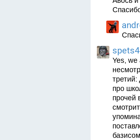
Авось и
Спасибо
and
Спас
spets
Yes, we 
несмотр
третий:
про шко
прочей 
смотрит
упомина
поставл
базисом