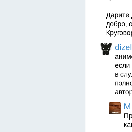
Дарите 
добро, 
Кругово
dizel
аним
если
в слу
полно
автор
M
Пр
ка