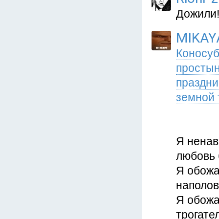
Дожили
MIKAY
Коносуб
простын
праздни
земной 
Я ненав
любовь 
Я обожа
наполов
Я обожа
трогате