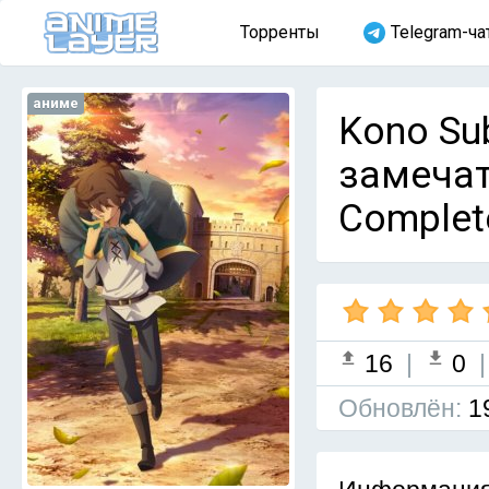
Торренты
Telegram-ча
аниме
Kono Sub
замечат
Complet
16
|
0
Обновлён:
1