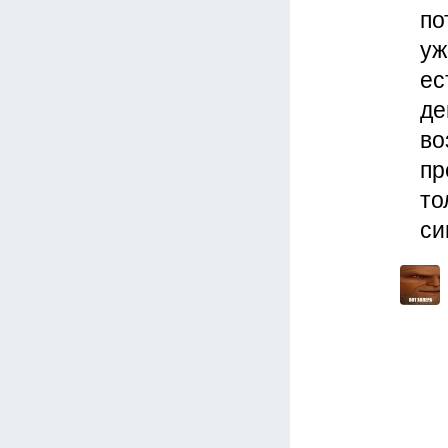
по
уж
ес
де
во
пр
то
си