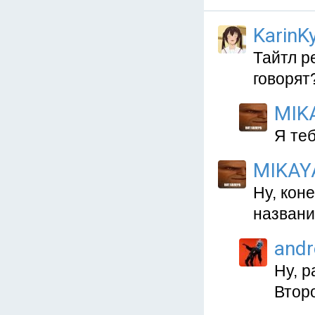
KarinKy
Тайтл р
говорят
MIK
Я теб
MIKAY
Ну, кон
названи
and
Ну, р
Второ