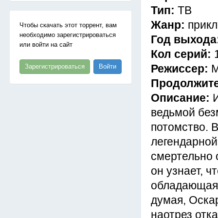
Тип:
ТВ
Жанр:
прикл
Чтобы скачать этот торрент, вам
необходимо зарегистрироваться
Год выхода
или войти на сайт
Кол серий:
Режиссер:
М
Зарегистрироваться
Войти
Продолжит
Описание:
ведьмой без
потомство. В
легендарной
смертельно 
он узнает, 
обладающая 
думая, Оска
наотрез отк