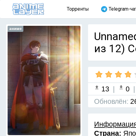
Торренты
Telegram-ча
аниме
Unnamed
из 12) 
13
|
0
Обновлён:
2
Информация
Страна:
Япо