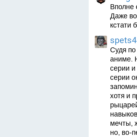
Вполне 
Даже во
кстати 
spets
Судя по
аниме. 
серии и
серии о
запомин
хотя и 
рыцарей
навыков
мечты, 
но, во-