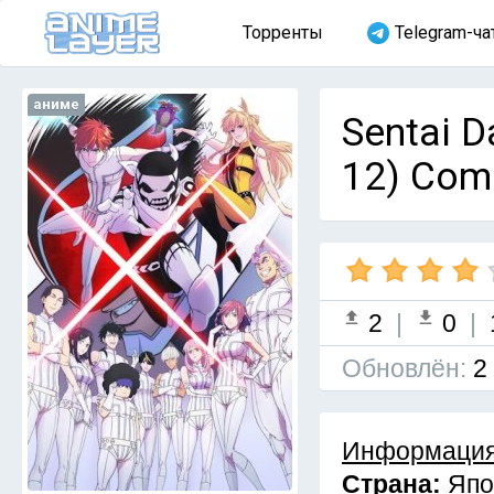
Торренты
Telegram-ча
аниме
Sentai D
12) Com
2
|
0
|
Обновлён:
2
Информация
Страна:
Япо