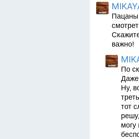
MIKAY
Пацаны,
смотрет
Скажите
важно!
MIK
По ск
Даже
Ну, в
треть
тот с
решу,
могу 
беспо