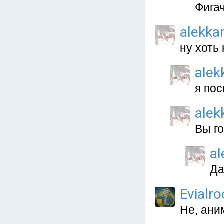
Фигач
alekka
ну хоть
alek
я по
alek
Вы го
al
Да
Evialro
Не, ани