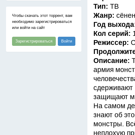
Тип:
ТВ
Жанр:
сёнен
Чтобы скачать этот торрент, вам
необходимо зарегистрироваться
Год выхода
или войти на сайт
Кол серий:
Режиссер:
С
Зарегистрироваться
Войти
Продолжит
Описание:
армия монст
человечеств
сдерживают 
защищают ми
На самом дел
знают об эт
монстры. Вс
неплохую пр