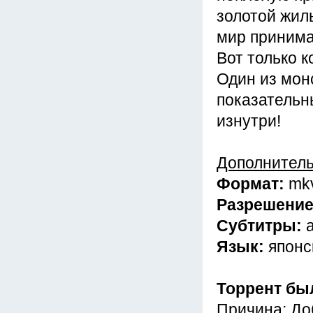
золотой жил
мир принима
Вот только к
Один из мон
показательн
изнутри!
Дополнител
Формат:
mk
Разрешени
Субтитры:
Язык:
японс
Торрент бы
Причина: До