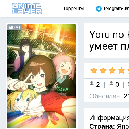
Торренты
Telegram-ча
аниме
Yoru no
умеет п
2
|
0
|
Обновлён:
2
Информация
Страна:
Япо