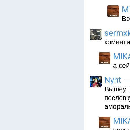
M
Во
sermxi
коменти
MIK
а се
Nyht
—
Вышеупо
послевк
амораль
MIK