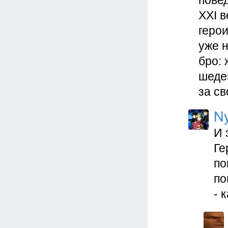
повед
XXI в
герои
уже н
бро: 
шеде
за св
N
И 
Ге
по
по
- 