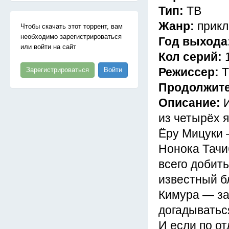
Тип:
ТВ
Жанр:
прик
Чтобы скачать этот торрент, вам
необходимо зарегистрироваться
Год выхода
или войти на сайт
Кол серий:
Режиссер:
Т
Зарегистрироваться
Войти
Продолжит
Описание:
из четырёх 
Ёру Мицуки 
Нонока Тачи
всего добит
известный б
Кимура — за
догадыватьс
И если по о