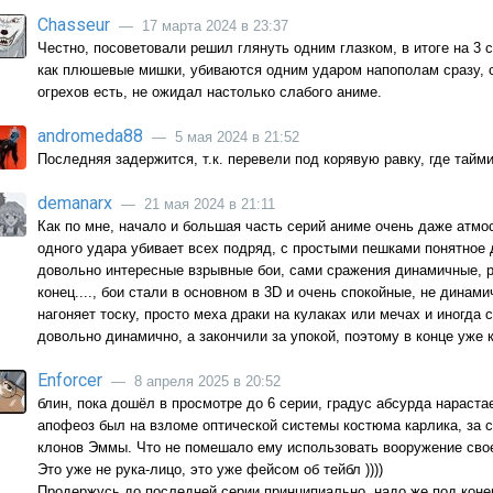
Chasseur
— 17 марта 2024 в 23:37
Честно, посоветовали решил глянуть одним глазком, в итоге на 3 с
как плюшевые мишки, убиваются одним ударом напополам сразу, 
огрехов есть, не ожидал настолько слабого аниме.
andromeda88
— 5 мая 2024 в 21:52
Последняя задержится, т.к. перевели под корявую равку, где тайми
demanarx
— 21 мая 2024 в 21:11
Как по мне, начало и большая часть серий аниме очень даже атмос
одного удара убивает всех подряд, с простыми пешками понятное 
довольно интересные взрывные бои, сами сражения динамичные, р
конец...., бои стали в основном в 3D и очень спокойные, не динам
нагоняет тоску, просто меха драки на кулаках или мечах и иногда 
довольно динамично, а закончили за упокой, поэтому в конце уже к
Enforcer
— 8 апреля 2025 в 20:52
блин, пока дошёл в просмотре до 6 серии, градус абсурда нарастае
апофеоз был на взломе оптической системы костюма карлика, за
клонов Эммы. Что не помешало ему использовать вооружение свое
Это уже не рука-лицо, это уже фейсом об тейбл ))))
Продержусь до последней серии принципиально, надо же под конец