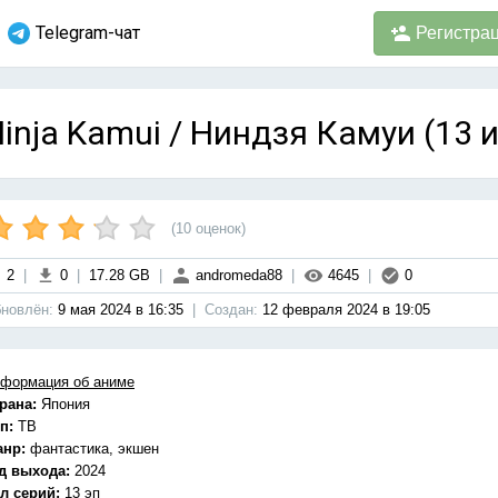
Telegram-чат
Регистра
inja Kamui / Ниндзя Камуи (13 
(
10
оценок)
2
|
0
|
17.28 GB
|
andromeda88
|
4645
|
0
новлён:
9 мая 2024 в 16:35
|
Cоздан:
12 февраля 2024 в 19:05
формация об аниме
рана:
Япония
п:
ТВ
анр:
фантастика, экшен
д выхода:
2024
л серий:
13 эп