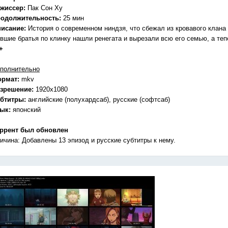
жиссер:
Пак Сон Ху
одолжительность:
25 мин
исание:
История о современном ниндзя, что сбежал из кровавого клана
вшие братья по клинку нашли ренегата и вырезали всю его семью, а теп
+
полнительно
ормат:
mkv
зрешение:
1920x1080
бтитры:
английские (полухардсаб), русские (софтсаб)
зык:
японский
ррент был обновлен
ичина: Добавлены 13 эпизод и русские субтитры к нему.