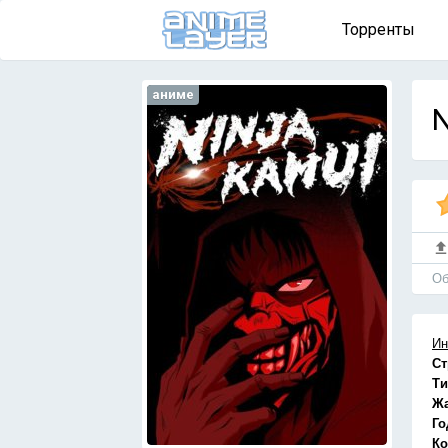
Торренты
аниме
N
Об
Ин
Ст
Ти
Ж
Го
Ко