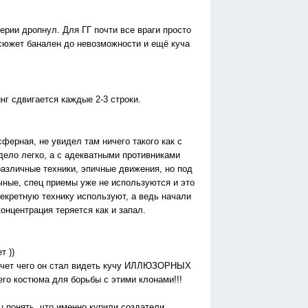
ерии дропнул. Для ГГ почти все враги просто
сюжет банален до невозможности и ещё куча
нг сдвигается каждые 2-3 строки.
ферная, не увидел там ничего такого как с
дело легко, а с адекватными противниками
азличные техники, эпичные движения, но под
ичные, спец приемы уже не используются и это
секретную технику используют, а ведь начали
онцентрация теряется как и запал.
т ))
 счет чего он стал видеть кучу ИЛЛЮЗОРНЫХ
го костюма для борьбы с этими клонами!!!
 понять, что именно курили создатели