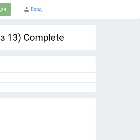
Вход
ция
из 13) Complete