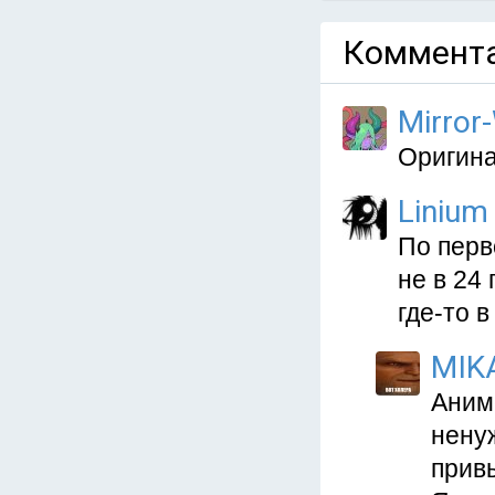
Коммента
Mirror
Оригина
Linium
По перв
не в 24
где-то в
MIK
Аним
нену
привы