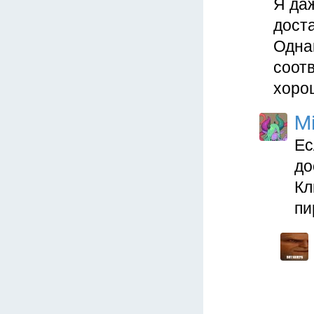
Я да
дост
Одна
соотв
хорош
Mi
Ес
до
Кл
пи