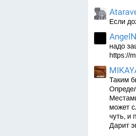
Atarav
Если до
AngelN
надо за
https://
MIKAY
Таким б
Определ
Местами
может с
чуть, и 
Дарит э