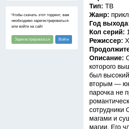
Тип:
ТВ
Жанр:
прикл
Чтобы скачать этот торрент, вам
необходимо зарегистрироваться
Год выхода
или войти на сайт
Кол серий:
Режиссер:
Х
Зарегистрироваться
Войти
Продолжит
Описание:
которого вы
был высокий
вторым — юн
парочка не 
романтическ
сотрудники 
магами и су
магии. Его ч