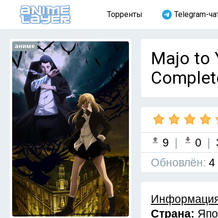
Торренты
Telegram-ча
аниме
Majo to 
Complet
9
|
0
|
Обновлён:
4
Информация
Страна:
Япо