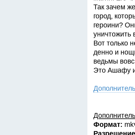
Так зачем ж
город, кото
героини? Он
уничтожить в
Вот только н
денно и нощн
ведьмы вовс
Это Ашафу и
Дополнител
Дополнител
Формат:
mk
Разрешени