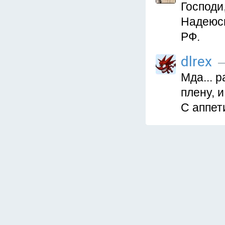
Господи
Надеюсь
РФ.
dlrex
—
Мда... 
плену, 
С аппет