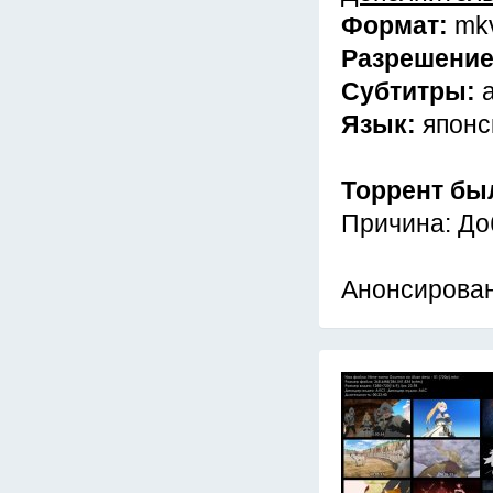
Формат:
mk
Разрешени
Субтитры:
Язык:
японс
Торрент бы
Причина: До
Анонсирован