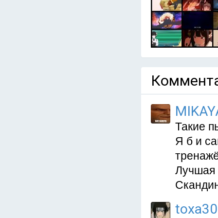
Коммента
MIKAY
Такие п
Я б и с
тренажё
Лучшая 
Скандин
toxa3