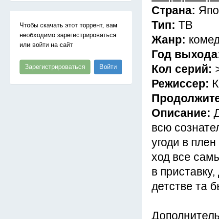
Страна:
Япо
Тип:
ТВ
Чтобы скачать этот торрент, вам
необходимо зарегистрироваться
Жанр:
комед
или войти на сайт
Год выхода
Кол серий:
Зарегистрироваться
Войти
Режиссер:
К
Продолжит
Описание:
всю сознате
угоди в плен
ход все сам
в приставку,
детстве та 
Дополнител