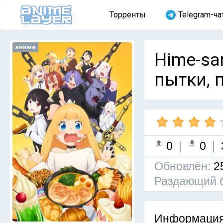
Торренты
Telegram-ча
аниме
Hime-sa
пытки, 
0
|
0
|
Обновлён:
2
Раздающий 
Информация