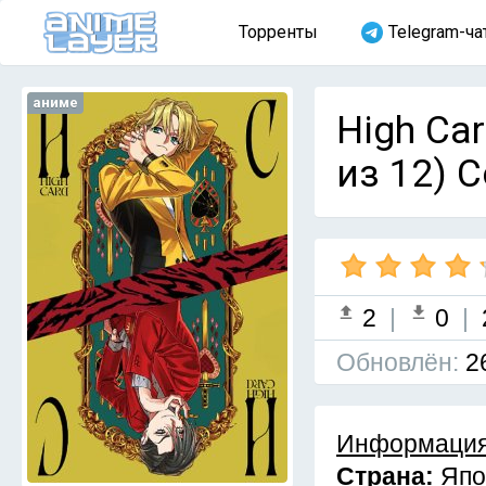
Торренты
Telegram-ча
аниме
High Car
из 12) 
2
|
0
|
Обновлён:
2
Информация
Страна:
Япо