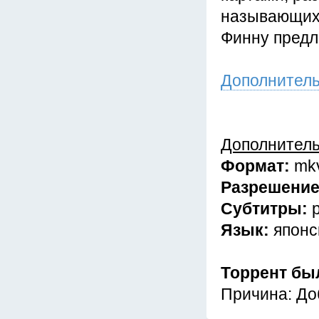
называющих 
Финну предл
Дополнител
Дополнител
Формат:
mk
Разрешени
Субтитры:
Язык:
японс
Торрент бы
Причина: До