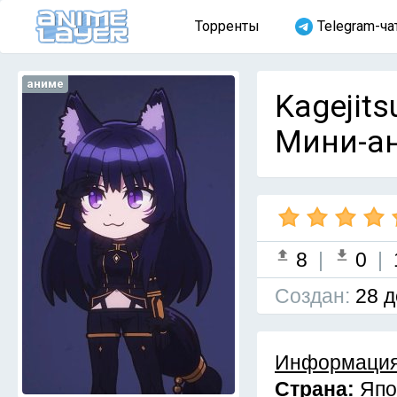
Торренты
Telegram-ча
аниме
Kagejits
Мини-ан
8
|
0
|
Cоздан:
28 д
Информация
Страна:
Япо