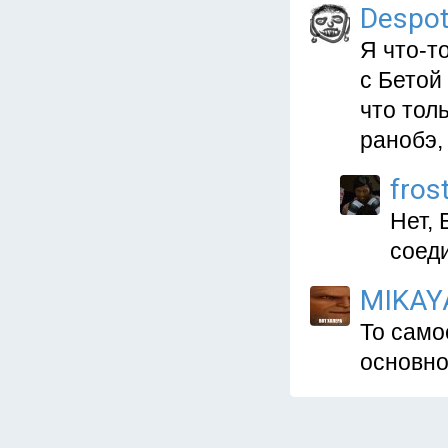
Despo
Я что-т
с Бетой
что тол
ранобэ,
fros
Нет, 
соед
MIKAY
То само
основно