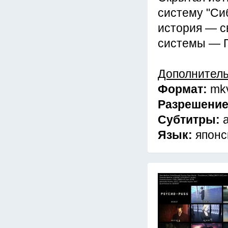
систему "Си
история — с
системы — П
Дополнител
Формат:
mk
Разрешени
Субтитры:
Язык:
японс