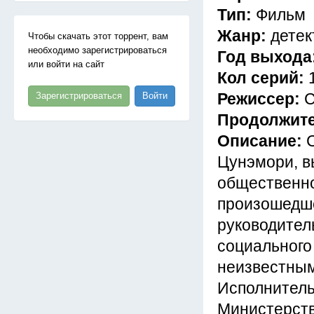
Тип:
Фильм
Жанр:
детек
Чтобы скачать этот торрент, вам
необходимо зарегистрироваться
Год выхода
или войти на сайт
Кол серий:
Режиссер:
С
Зарегистрироваться
Войти
Продолжит
Описание:
Цунэмори, в
общественно
произошедше
руководител
социального
неизвестным
Исполнитель
Министерств