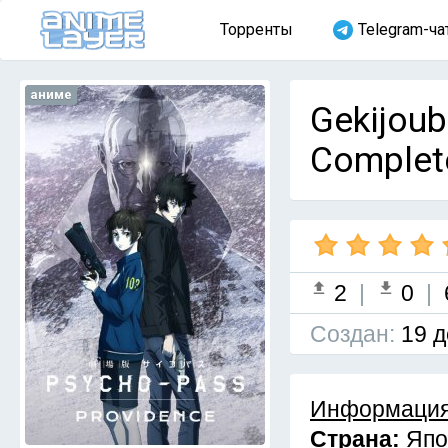
Торренты
Telegram-ча
аниме
Gekijoub
Complet
2
|
0
|
Cоздан:
19 д
Информация
Страна:
Япо