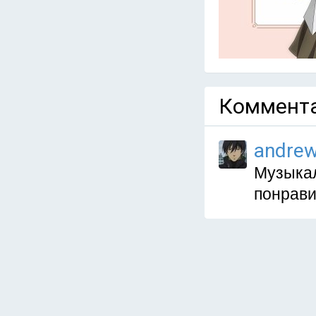
Коммента
andre
Музыкал
понрави