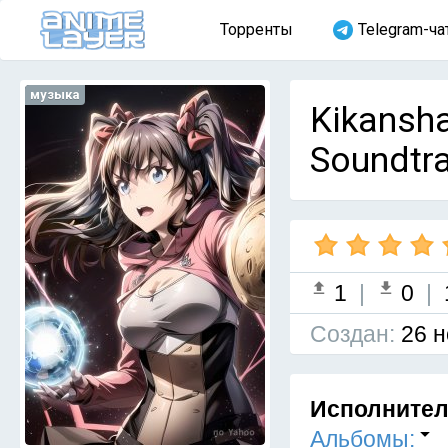
Торренты
Telegram-ча
музыка
Kikansh
Soundtra
1
|
0
|
Cоздан:
26 н
Исполните
Альбомы: