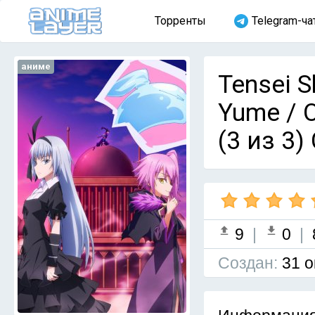
Торренты
Telegram-ча
аниме
Tensei S
Yume / 
(3 из 3)
9
|
0
|
Cоздан:
31 о