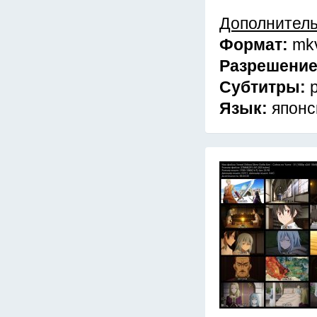
Дополнител
Формат:
mk
Разрешени
Субтитры:
Язык:
японс