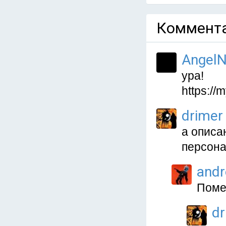
Коммента
AngelN
ура!
https:/
drimer
а описа
персона
and
Поме
dr