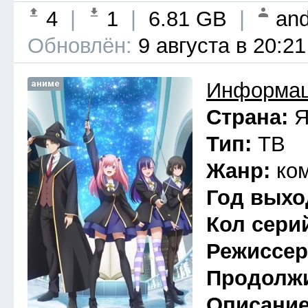
4
|
1
|
6.81 GB
|
and
Обновлён:
9 августа в 20:21
аниме
Информац
Страна:
Я
Тип:
ТВ
Жанр:
ко
Год выхо
Кол сери
Режиссе
Продолж
Описани