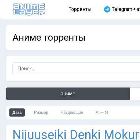
Торренты
Telegram-ча
Аниме торренты
аниме
Дата
Размер
Раздающие
А — Я
Nijuuseiki Denki Mokur