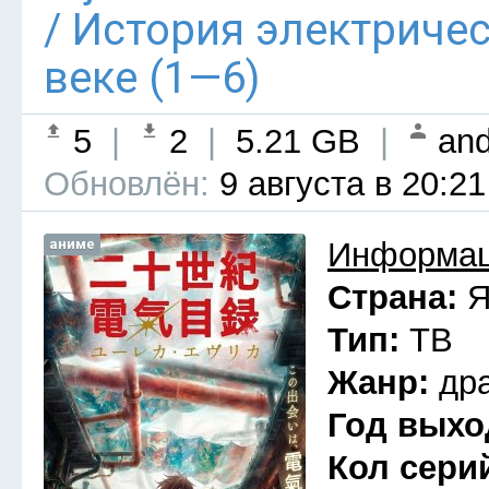
/ История электриче
веке (1—6)
5
|
2
|
5.21 GB
|
and
Обновлён:
9 августа в 20:21
аниме
Информац
Страна:
Я
Тип:
ТВ
Жанр:
др
Год выхо
Кол сери