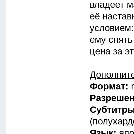
владеет ма
её настав
условием:
ему снять
цена за э
Дополнит
Формат:
Разреше
Субтитр
(полухард
Язык:
япо