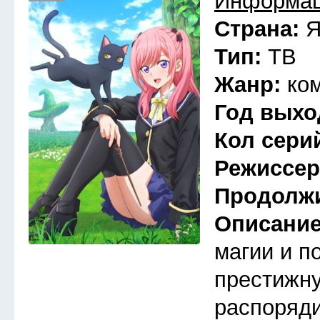
Информац
Страна:
Я
Тип:
ТВ
Жанр:
ко
Год выхо
Кол сери
Режиссе
Продолж
Описани
магии и п
престижну
распоряди