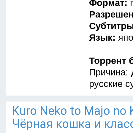
Формат:
Разреше
Субтитр
Язык:
япо
Торрент 
Причина: 
русские с
Kuro Neko to Majo no 
Чёрная кошка и клас