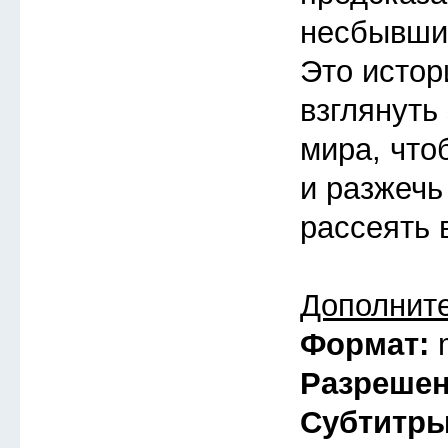
несбывшие
Это истор
взглянуть
мира, что
и разжечь
рассеять 
Дополнит
Формат:
Разреше
Субтитр