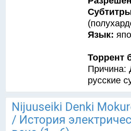
Разреше
Субтитр
(полухард
Язык:
япо
Торрент 
Причина: 
русские с
Nijuuseiki Denki Mokur
/ История электриче