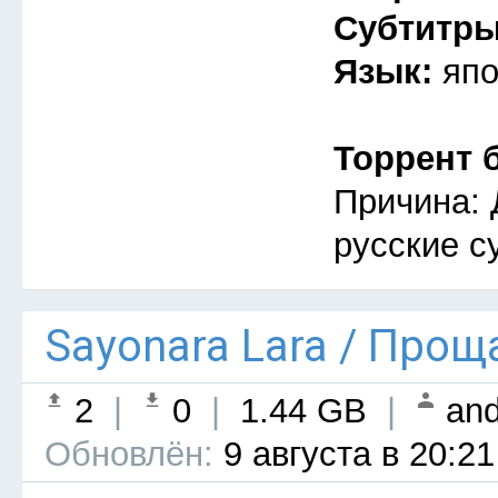
Субтитр
Язык:
япо
Торрент 
Причина: 
русские с
Sayonara Lara / Прощ
2
|
0
|
1.44 GB
|
and
Обновлён:
9 августа в 20:21