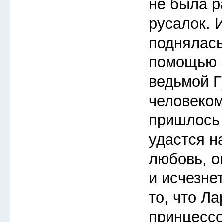
не была р
русалок. 
поднялась
помощью з
ведьмой Г
человеком
пришлось 
удастся н
любовь, о
и исчезне
то, что Л
принцессо