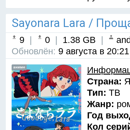
Sayonara Lara / Прощ
9
|
0
|
1.38 GB
|
and
Обновлён:
9 августа в 20:21
аниме
Информац
Страна:
Я
Тип:
ТВ
Жанр:
ро
Год выхо
Кол сери