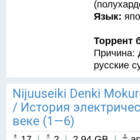
(полухард
Язык:
япо
Торрент 
Причина: 
русские с
Nijuuseiki Denki Mokur
/ История электриче
веке (1—6)
17
|
2
|
2.94 GB
|
an