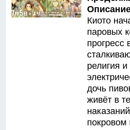
Описани
Киото нач
паровых к
прогресс 
сталкива
религия и
электриче
дочь пиво
живёт в т
наказаний
покровом 