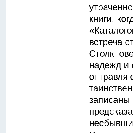
утраченно
книги, ког
«Каталого
встреча с
Столкнов
надежд и 
отправляю
таинствен
записаны 
предсказа
несбывшие