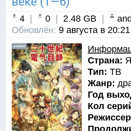
веке (1—6)
4
|
0
|
2.48 GB
|
and
Обновлён:
9 августа в 20:21
аниме
Информац
Страна:
Я
Тип:
ТВ
Жанр:
др
Год выхо
Кол сери
Режиссе
Продолж