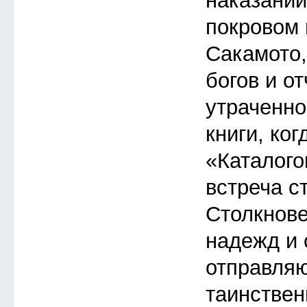
наказаний
покровом 
Сакамото
богов и о
утраченно
книги, ког
«Каталого
встреча с
Столкнов
надежд и 
отправляю
таинствен