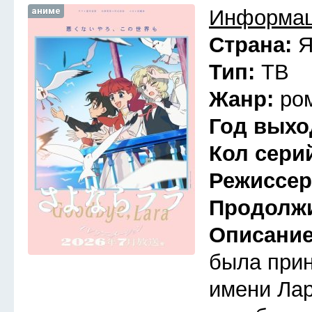
аниме
Информац
Страна:
Я
Тип:
ТВ
Жанр:
ро
Год выхо
Кол сери
Режиссе
Продолж
Описани
была прин
имени Лар