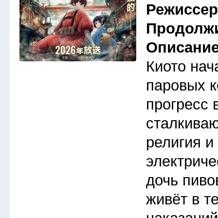
Режиссе
Продолж
Описани
Киото нач
паровых к
прогресс 
сталкива
религия и
электриче
дочь пиво
живёт в т