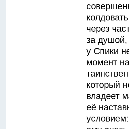
совершен
колдовать
через час
за душой,
у Спики н
момент на
таинствен
который не
владеет ма
её настав
условием: