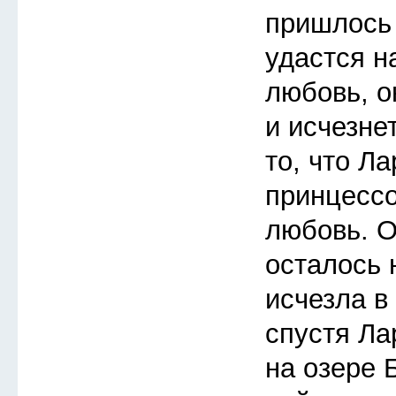
пришлось 
удастся н
любовь, о
и исчезне
то, что Л
принцессо
любовь. О
осталось 
исчезла в
спустя Ла
на озере 