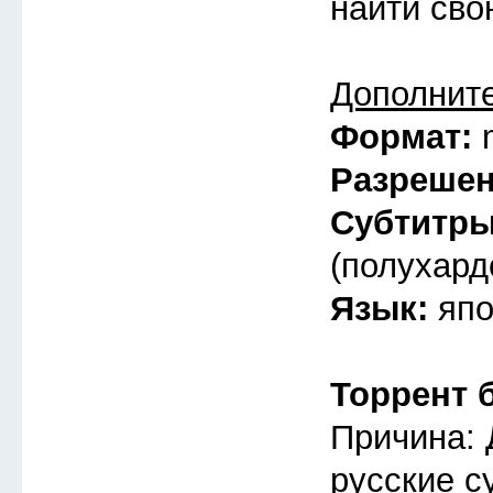
найти св
Дополнит
Формат:
Разреше
Субтитр
(полухард
Язык:
япо
Торрент 
Причина: 
русские с