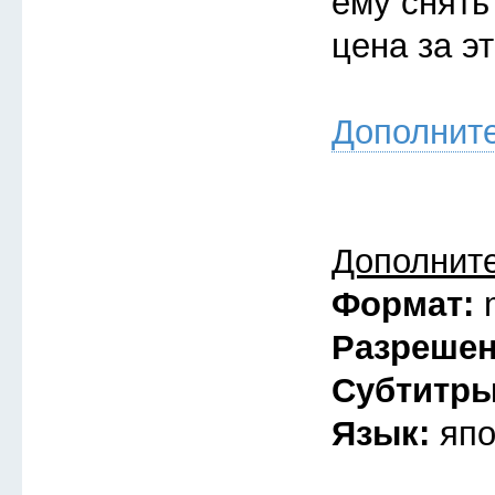
ему снять
цена за э
Дополнит
Дополнит
Формат:
Разреше
Субтитр
Язык:
япо