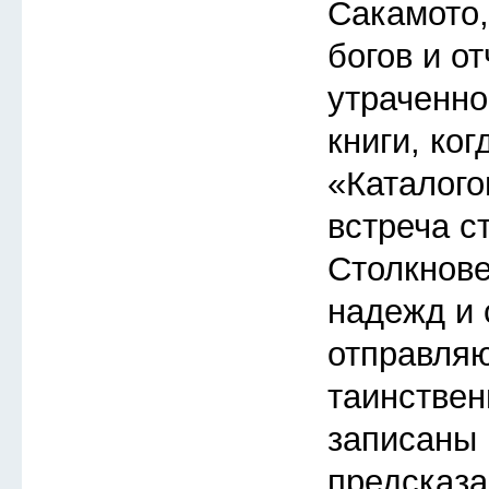
Сакамото
богов и о
утраченно
книги, ког
«Каталого
встреча с
Столкнов
надежд и 
отправляю
таинствен
записаны 
предсказа