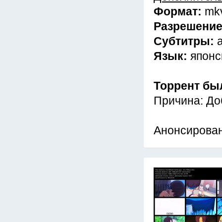
Формат:
mk
Разрешени
Субтитры:
Язык:
японс
Торрент бы
Причина: До
Анонсирован