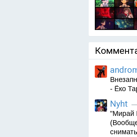
Коммента
andro
Внезапн
- Ёко Та
Nyht
— 
"Мирай 
(Вообще
снимать