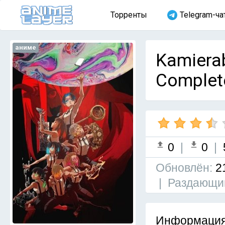
Торренты
Telegram-ча
аниме
Kamiera
Complet
0
|
0
|
Обновлён:
2
|
Раздающи
Информация