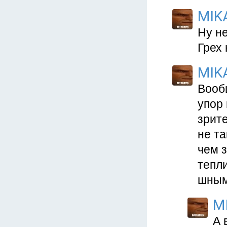
MIK
Ну не
Грех 
MIK
Вооб
упор
зрите
не та
чем з
тепл
шным
M
А 