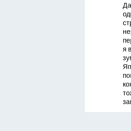
Да
од
ст
не
пе
я 
зу
Яп
по
ко
то
за