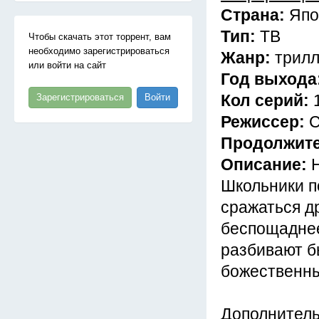
Страна:
Япо
Тип:
ТВ
Чтобы скачать этот торрент, вам
необходимо зарегистрироваться
Жанр:
трилл
или войти на сайт
Год выхода
Кол серий:
Зарегистрироваться
Войти
Режиссер:
С
Продолжит
Описание:
Школьники п
сражаться др
беспощаднее
разбивают б
божественны
Дополнител