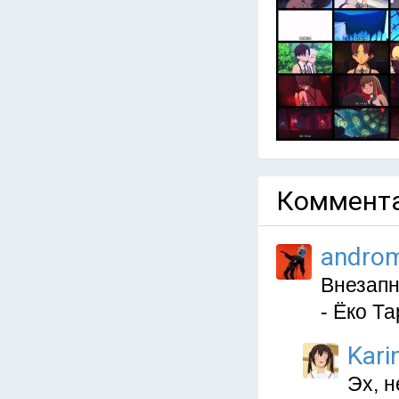
Коммента
andro
Внезапн
- Ёко Та
Kari
Эх, н