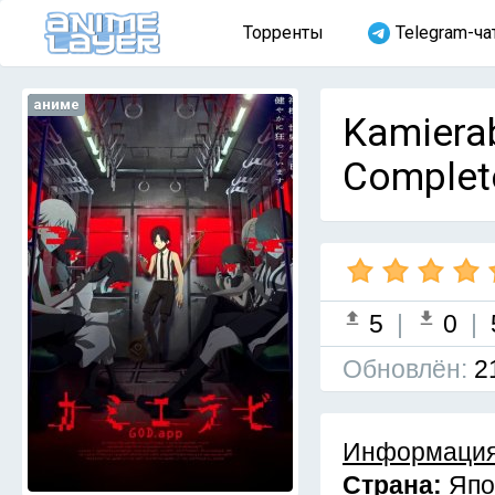
Торренты
Telegram-ча
аниме
Kamiera
Complet
5
|
0
|
Обновлён:
2
Информация
Страна:
Япо