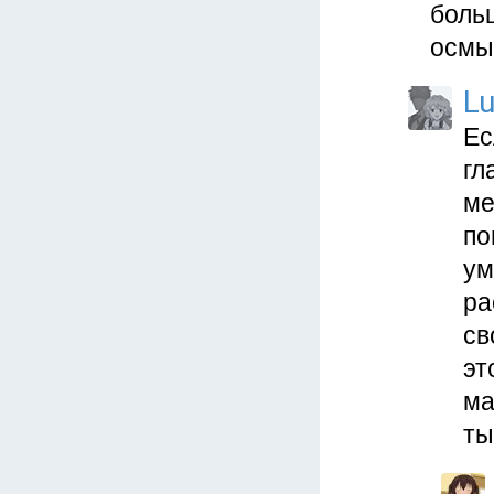
боль
осмы
Lu
Ес
гл
ме
по
ум
ра
св
эт
ма
ты