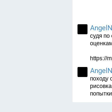
AngelN
судя по
оценка
https://
AngelN
походу 
рисовка
попытки