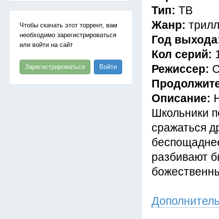
Тип:
ТВ
Жанр:
трилл
Чтобы скачать этот торрент, вам
необходимо зарегистрироваться
Год выхода
или войти на сайт
Кол серий:
Режиссер:
С
Зарегистрироваться
Войти
Продолжит
Описание:
Школьники п
сражаться др
беспощаднее
разбивают б
божественны
Дополнител