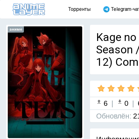
Торренты
Telegram-ча
аниме
Kage no 
Season /
12) Com
6
|
0
|
Обновлён:
2