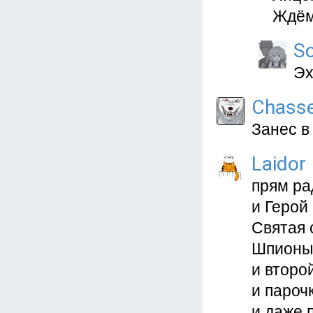
Ждём
S
Эх
Chass
Занес в
Laidor
прям ра
и Герой
Святая 
Шпионы
и второ
и пароч
и даже 