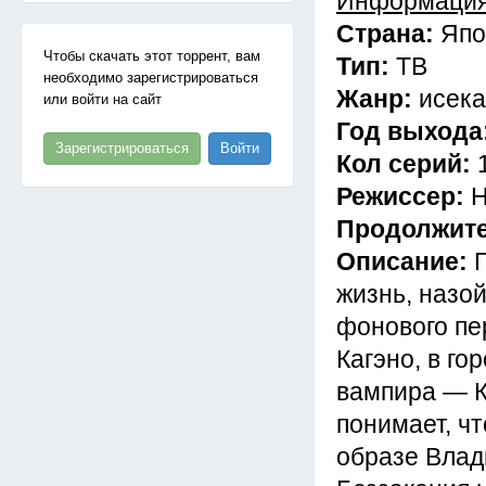
Информация
Страна:
Япо
Чтобы скачать этот торрент, вам
Тип:
ТВ
необходимо зарегистрироваться
Жанр:
исека
или войти на сайт
Год выхода
Зарегистрироваться
Войти
Кол серий:
Режиссер:
Н
Продолжит
Описание:
жизнь, назо
фонового пе
Кагэно, в го
вампира — К
понимает, чт
образе Влады