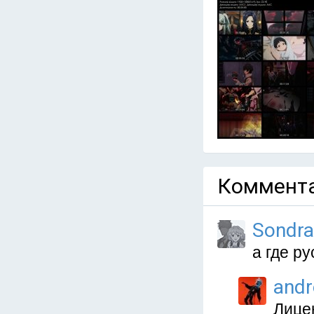
Коммента
Sondr
а где ру
and
Лице