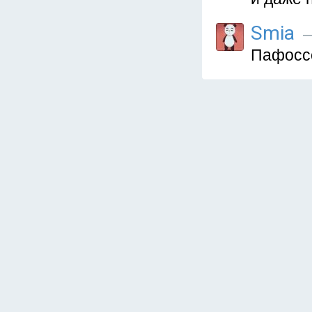
Smia
—
Пафоссс