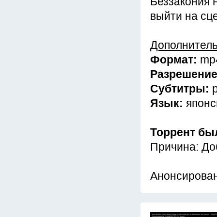
Беззакония 
выйти на сц
Дополнител
Формат:
mp
Разрешени
Субтитры:
Язык:
японс
Торрент бы
Причина: До
Анонсирова