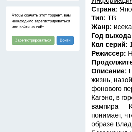
Информация
Страна:
Япо
Чтобы скачать этот торрент, вам
Тип:
ТВ
необходимо зарегистрироваться
Жанр:
исека
или войти на сайт
Год выхода
Зарегистрироваться
Войти
Кол серий:
Режиссер:
Н
Продолжит
Описание:
жизнь, назо
фонового пе
Кагэно, в го
вампира — К
понимает, чт
образе Влады