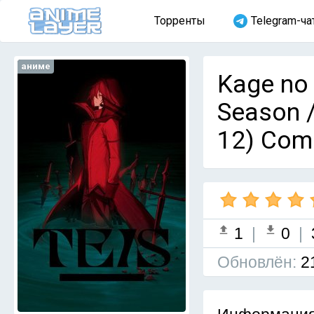
Торренты
Telegram-ча
аниме
Kage no 
Season /
12) Com
1
|
0
|
Обновлён:
2