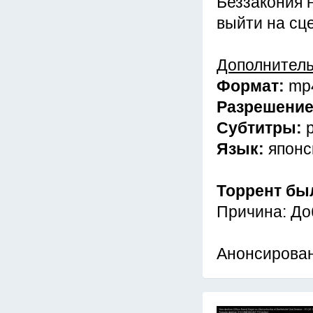
Беззакония 
выйти на сц
Дополнител
Формат:
mp
Разрешени
Субтитры:
Язык:
японс
Торрент бы
Причина: До
Анонсирова