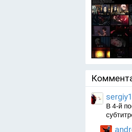
Коммента
sergiy
В 4-й п
субтитр
and