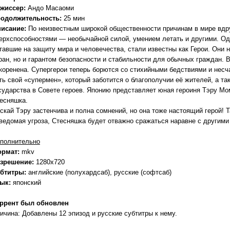
жиссер:
Андо Масаоми
одолжительность:
25 мин
исание:
По неизвестным широкой общественности причинам в мире вд
ерхспособностями — необычайной силой, умением летать и другими. Одн
тавшие на защиту мира и человечества, стали известны как Герои. Они 
ран, но и гарантом безопасности и стабильности для обычных граждан. 
коренена. Супергерои теперь борются со стихийными бедствиями и несч
ть свой «супермен», который заботится о благополучии её жителей, а т
сударства в Совете героев. Японию представляет юная героиня Тэру 
есняшка.
скай Тэру застенчива и полна сомнений, но она тоже настоящий герой! 
ведомая угроза, Стесняшка будет отважно сражаться наравне с другими
полнительно
ормат:
mkv
зрешение:
1280x720
бтитры:
английские (полухардсаб), русские (софтсаб)
зык:
японский
ррент был обновлен
ичина: Добавлены 12 эпизод и русские субтитры к нему.