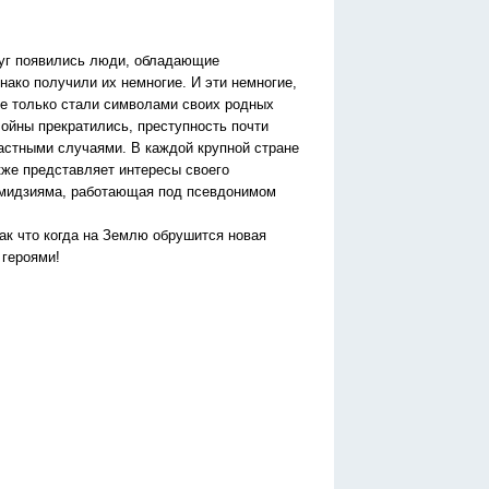
руг появились люди, обладающие
ако получили их немногие. И эти немногие,
не только стали символами своих родных
Войны прекратились, преступность почти
астными случаями. В каждой крупной стране
акже представляет интересы своего
Момидзияма, работающая под псевдонимом
Так что когда на Землю обрушится новая
 героями!