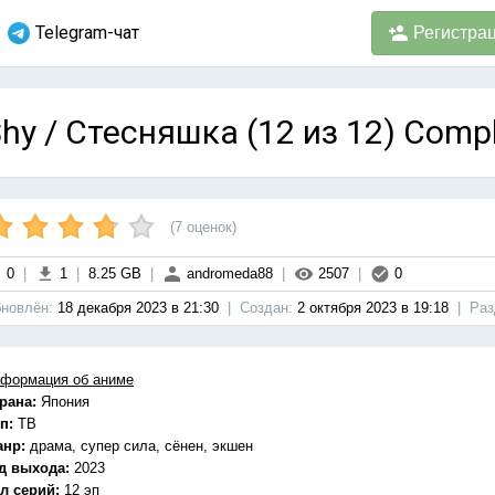
Telegram-чат
Регистра
hy / Стесняшка (12 из 12) Comp
(
7
оценок)
0
|
1
|
8.25 GB
|
andromeda88
|
2507
|
0
новлён:
18 декабря 2023 в 21:30
|
Cоздан:
2 октября 2023 в 19:18
|
Раз
формация об аниме
рана:
Япония
п:
ТВ
анр:
драма, супер сила, сёнен, экшен
д выхода:
2023
л серий:
12 эп