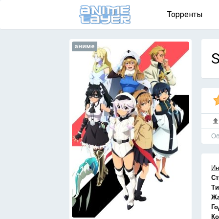
Торренты
аниме
S
Об
Ин
Ст
Ти
Ж
Го
Ко