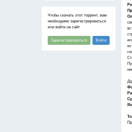
Ре
Пр
Чтобы скачать этот торрент, вам
Оп
необходимо зарегистрироваться
св
или войти на сайт
вс
ст
ис
Зарегистрироваться
Войти
ес
го
Ст
Пу
не
До
Ф
Ра
Су
Я
То
Пр