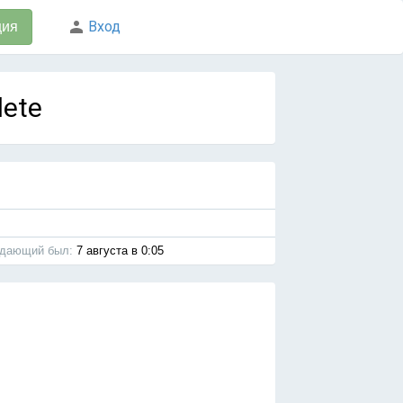
Вход
ция
lete
дающий был:
7 августа в 0:05