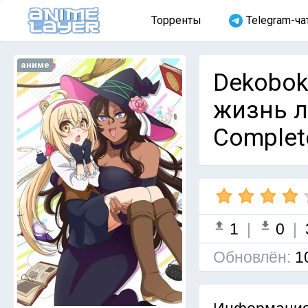
Торренты
Telegram-ча
аниме
Dekobok
жизнь л
Complet
1
|
0
|
Обновлён:
1