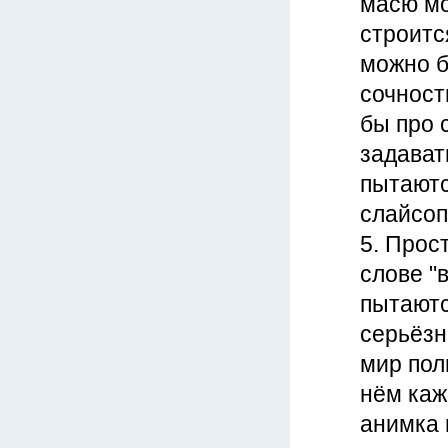
масю мо
строится
можно б
сочность
бы про 
задават
пытаютс
слайсоп
5. Прос
слове "
пытаютс
серьёзн
мир пол
нём каж
анимка 