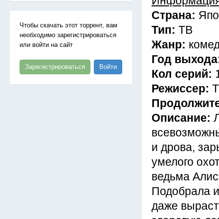
Информация
Страна:
Япо
Чтобы скачать этот торрент, вам
Тип:
ТВ
необходимо зарегистрироваться
Жанр:
комед
или войти на сайт
Год выхода
Зарегистрироваться
Войти
Кол серий:
Режиссер:
Т
Продолжит
Описание:
всевозможны
и дрова, зар
умелого охот
ведьма Алис
Подобрала и
даже выраст