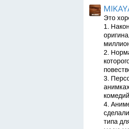
MIKAY
Это хор
1. Нако
оригина
миллион
2. Норм
которог
повеств
3. Перс
анимках
комедий
4. Аним
сделали
типа дл