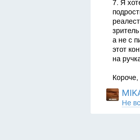
7. Я хо
подрост
реалест
зритель
а не с 
этот ко
на ручка
Короче,
MIK
Не вс