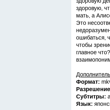
здоровую де
здоровую, чт
мать, а Алис
Это несоотв
недоразумен
ошибаться, ч
чтобы зрени
главное что
взаимопони
Дополнител
Формат:
mk
Разрешени
Субтитры:
Язык:
японс