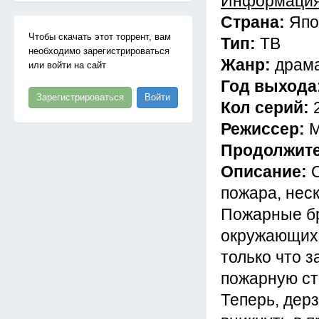
Информация
Страна:
Япо
Чтобы скачать этот торрент, вам
Тип:
ТВ
необходимо зарегистрироваться
Жанр:
драма
или войти на сайт
Год выхода
Зарегистрироваться
Войти
Кол серий:
Режиссер:
М
Продолжит
Описание:
пожара, неск
Пожарные бр
окружающих,
только что 
пожарную ст
Теперь, дер