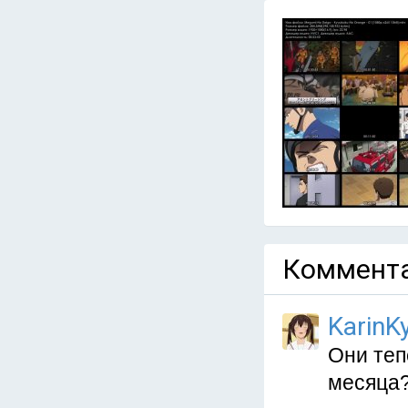
Коммента
KarinKy
Они теп
месяца