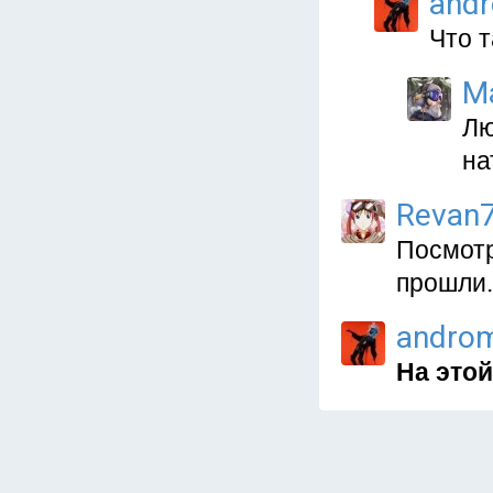
and
Что 
M
Лю
на
Revan
Посмотр
прошли.
andro
На этой