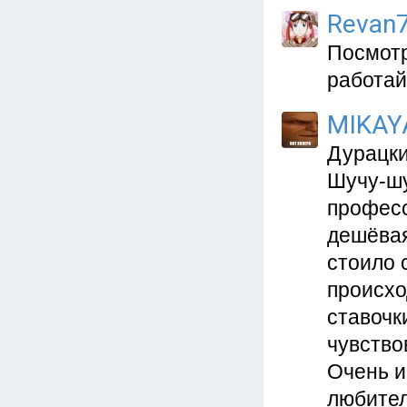
Revan
Посмотр
работай
MIKAY
Дурацки
Шучу-шу
професс
дешёвая
стоило 
происхо
ставочк
чувство
Очень и
любителя