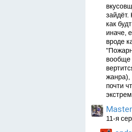
вкусовщ
зайдёт.
как будт
иначе, 
вроде к
"Пожарн
вообще 
вертится
жанра),
почти ч
экстрем
Master
11-я сер