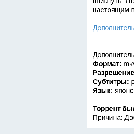
вникнуть в 
настоящим 
Дополнител
Дополнител
Формат:
mk
Разрешени
Субтитры:
Язык:
японс
Торрент бы
Причина: До