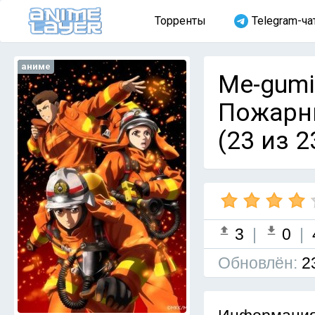
Торренты
Telegram-ча
аниме
Me-gumi 
Пожарны
(23 из 2
3
|
0
|
Обновлён:
2