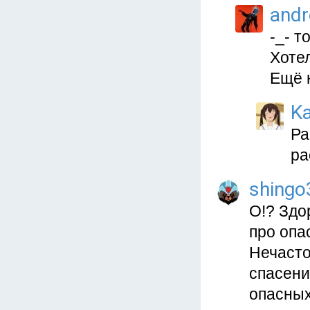
and
-_- т
Хоте
Ещё 
Ka
Ра
ра
shingo
О!? Здо
про опа
Нечасто
спасени
опасных