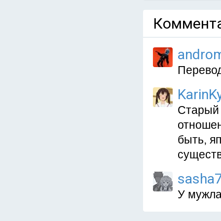
Коммента
andro
Перевод
KarinKy
Старый 
отношен
быть, яп
существ
sasha
У мужла