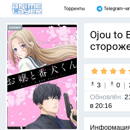
Торренты
Telegram-ча
аниме
Ojou to 
стороже
3
|
0
|
Обновлён:
2
в 20:16
Информация