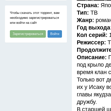
Страна:
Япо
Тип:
ТВ
Чтобы скачать этот торрент, вам
необходимо зарегистрироваться
Жанр:
роман
или войти на сайт
Год выхода
Кол серий:
Зарегистрироваться
Войти
Режиссер:
Т
Продолжит
Описание:
под крыло де
время клан 
Только вот д
их у Исаку в
главы якудза
дружбу.
В старшей ш