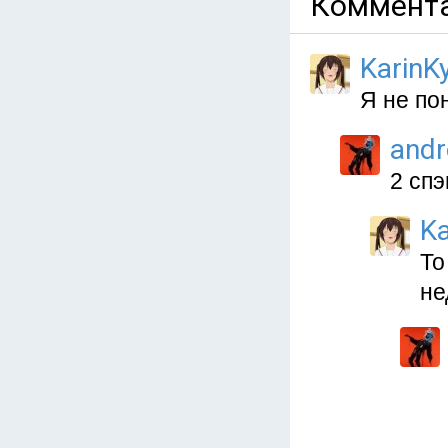
Коммента
KarinKy
Я не по
and
2 спэ
Ka
То
не