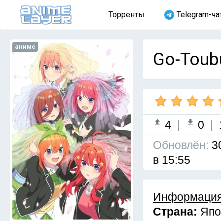
Торренты
Telegram-ча
аниме
Go-Toub
4
|
0
|
Обновлён:
3
в 15:55
Информация
Страна:
Япо