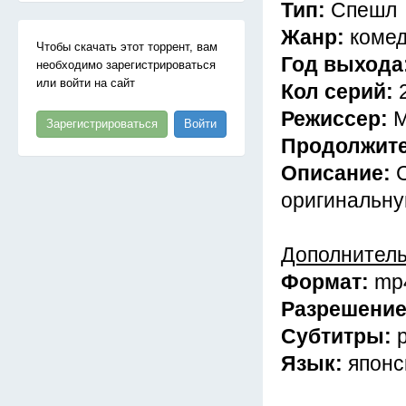
Тип:
Спешл
Жанр:
комед
Чтобы скачать этот торрент, вам
Год выхода
необходимо зарегистрироваться
или войти на сайт
Кол серий:
Режиссер:
М
Зарегистрироваться
Войти
Продолжит
Описание:
оригинальну
Дополнител
Формат:
mp
Разрешени
Субтитры:
Язык:
японс