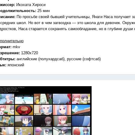
жиссер:
Икэхата Хироси
одолжительность:
25 мин
исание:
По просьбе своей бывшей учительницы, Янаги Наса получает з
 средних школ. Но вот в чем загвоздка — это школа для девочек. Окруж
дростков, Наса старается сохранять самообладание, но в глубине души 
полнительно
ормат:
mkv
зрешение:
1280x720
бтитры:
английские (полухардсаб), русские (софтсаб)
зык:
японский