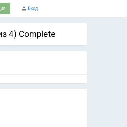
Вход
ция
из 4) Complete