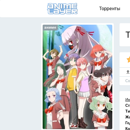
Торренты
аниме
T
Cо
Ин
Ст
Ти
Ж
Го
Ко