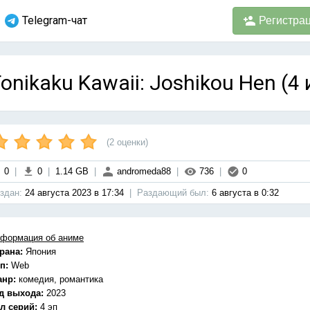
Telegram-чат
Регистра
onikaku Kawaii: Joshikou Hen (4 
(
2
оценки)
0
|
0
|
1.14 GB
|
andromeda88
|
736
|
0
здан:
24 августа 2023 в 17:34
|
Раздающий был:
6 августа в 0:32
формация об аниме
рана:
Япония
п:
Web
анр:
комедия, романтика
д выхода:
2023
л серий:
4 эп