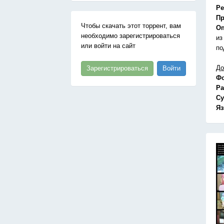
Ре
Пр
Чтобы скачать этот торрент, вам
Оп
необходимо зарегистрироваться
из
или войти на сайт
по
До
Зарегистрироваться
Войти
Ф
Ра
Су
Я