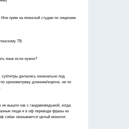
ние)
? Или прям на японской студии по лицензии
японскому ТВ.
ать язык если нужно?
к. субтитры делались изначально под
 по хронометражу длиннее/короче, не по
.
ы не вышло как с гандамоведьмой, когда
разные люди и в оф переводе фразы из
 оф сабах оказывается целый монолог.