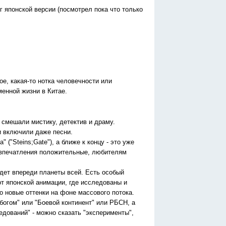
г японской версии (посмотрел пока что только
ое, какая-то нотка человечности или
менной жизни в Китае.
 смешали мистику, детектив и драму.
и включили даже песни.
("Steins;Gate"), а ближе к концу - это уже
 - впечатления положительные, любителям
удет впереди планеты всей. Есть особый
от японской анимации, где исследованы и
о новые оттенки на фоне массового потока.
богом" или "Боевой континент" или РБСН, а
едований" - можно сказать "эксперименты",