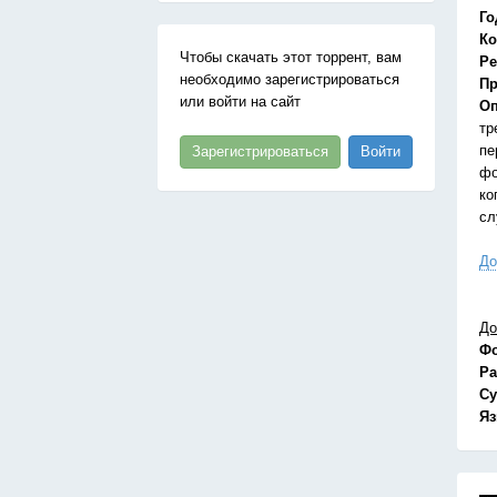
Го
Ко
Чтобы скачать этот торрент, вам
Ре
необходимо зарегистрироваться
Пр
или войти на сайт
Оп
тр
пе
Зарегистрироваться
Войти
фо
ко
сл
До
До
Ф
Ра
Су
Я