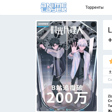
Торренты
аниме
L
+
Cо
Ин
Ст
Ти
Ж