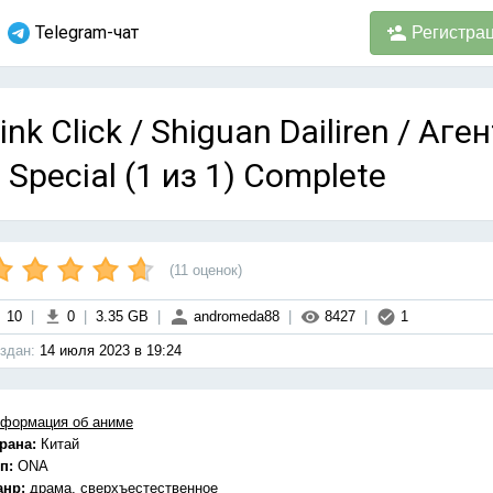
Telegram-чат
Регистра
ink Click / Shiguan Dailiren / Аг
 Special (1 из 1) Complete
(
11
оценок)
10
|
0
|
3.35 GB
|
andromeda88
|
8427
|
1
здан:
14 июля 2023 в 19:24
формация об аниме
рана:
Китай
п:
ONA
анр:
драма, сверхъестественное