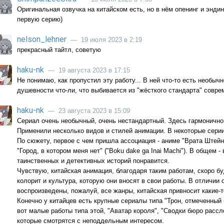
Оригинальная озвучка на китайском есть, но в нём опенинг и эндин
первую серию)
nelson_lehner
— 19 июля 2023 в 2:19
прекрасный тайтл, советую
haku-nk
— 19 августа 2023 в 17:15
Не понимаю, как пропустил эту работу... В ней что-то есть необычн
душевности что-ли, что выбивается из "жёсткого стандарта" совре
haku-nk
— 23 августа 2023 в 15:09
Сериал очень необычный, очень нестандартный. Здесь гармонично
Применили несколько видов и стилей анимации. В некоторые сери
По сюжету, первое с чем пришла ассоциация - аниме "Врата Штейна" 
"Город, в котором меня нет" ("Boku dake ga Inai Machi"). В общем
таинственных и детективных историй понравится.
Чувствую, китайская анимация, благодаря таким работам, скоро б
колорит и культура, которую они вносят в свои работы. В отличии 
воспроизведены, пожалуй, все жанры, китайская привносит какие-т
Конечно у китайцев есть крупные сериалы типа "Трон, отмеченный 
вот малые работы типа этой, "Аватар короля", "Сводки бюро рассл
которые смотрятся с неподдельным интересом.