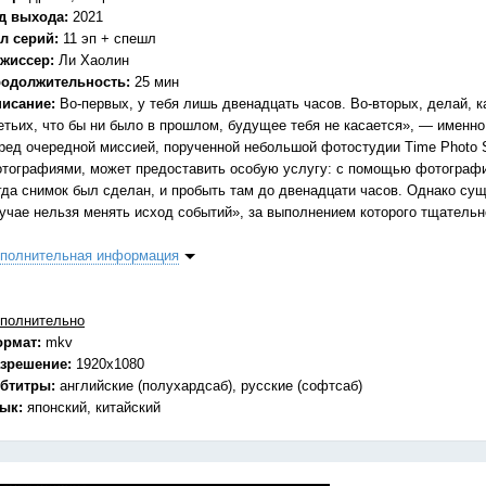
д выхода:
2021
л серий:
11 эп + спешл
жиссер:
Ли Хаолин
одолжительность:
25 мин
исание:
Во-первых, у тебя лишь двенадцать часов. Во-вторых, делай, ка
етьих, что бы ни было в прошлом, будущее тебя не касается», — именно
ред очередной миссией, порученной небольшой фотостудии Time Photo St
тографиями, может предоставить особую услугу: с помощью фотографи
гда снимок был сделан, и пробыть там до двенадцати часов. Однако су
учае нельзя менять исход событий», за выполнением которого тщательн
полнительная информация
полнительно
ормат:
mkv
зрешение:
1920x1080
бтитры:
английские (полухардсаб), русские (софтсаб)
зык:
японский, китайский