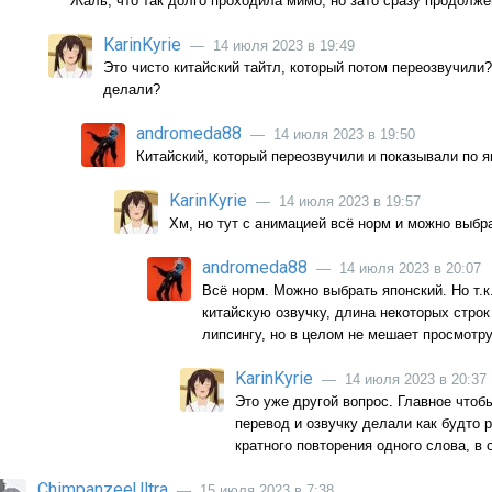
Жаль, что так долго проходила мимо, но зато сразу продолже
KarinKyrie
— 14 июля 2023 в 19:49
Это чисто китайский тайтл, который потом переозвучили
делали?
andromeda88
— 14 июля 2023 в 19:50
Китайский, который переозвучили и показывали по 
KarinKyrie
— 14 июля 2023 в 19:57
Хм, но тут с анимацией всё норм и можно выбр
andromeda88
— 14 июля 2023 в 20:07
Всё норм. Можно выбрать японский. Но т.
китайскую озвучку, длина некоторых строк
липсингу, но в целом не мешает просмотру
KarinKyrie
— 14 июля 2023 в 20:37
Это уже другой вопрос. Главное чтоб
перевод и озвучку делали как будто 
кратного повторения одного слова, в
ChimpanzeeUltra
— 15 июля 2023 в 7:38