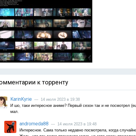
омментарии к торренту
KarinKyrie
— 14 июля 2023 в 19:38
И шо, таки интересное аниме? Первый сезон так и не посмотрел (е
мал.
andromeda88
— 14 июля 2023 в 19:48
Интересное. Сама только недавно посмотрела, когда случайно