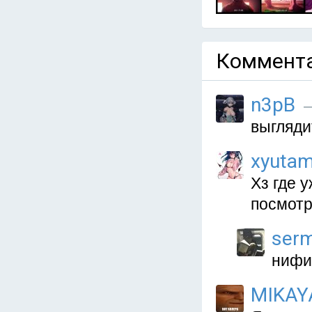
Коммента
n3pB
—
выгляд
xyutam
Хз где у
посмотр
serm
нифи
MIKAY