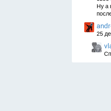
Ну а 
посл
and
25 д
vl
Сп