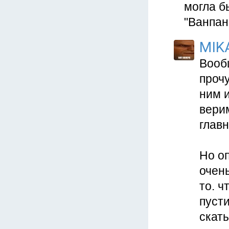
могла б
"Ванпан
MIK
Вооб
проч
ним 
верим
главн
Но оп
очен
то. ч
пусти
скат