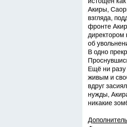
истощён как
Акиры, Саор
взгляда, по
фронте Акир
директором 
об увольнен
В одно прекр
Проснувшись
Ещё ни разу
живым и сво
вдруг засиял
нужды, Акира
никакие зом
Дополнител