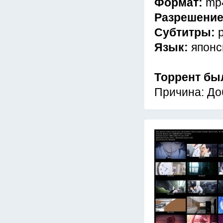
Формат:
mp
Разрешени
Субтитры:
Язык:
японс
Торрент бы
Причина: До