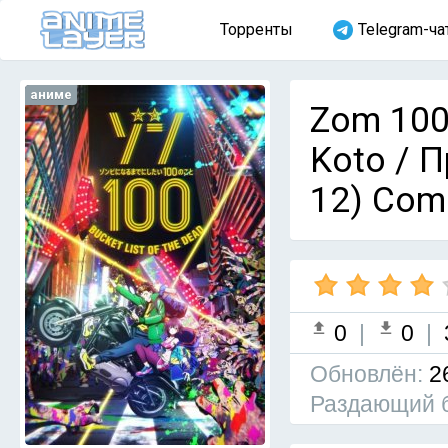
Торренты
Telegram-ча
аниме
Zom 100:
Koto / 
12) Com
0
|
0
|
Обновлён:
2
Раздающий 