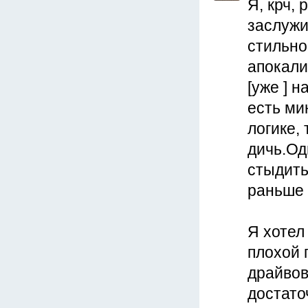
Я, крч,
заслужи
стильно
апокали
[уже ] 
есть ми
логике,
дичь.Од
стыдить
раньше 
Я хотел
плохой 
драйвов
достато