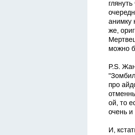
глянуть
очередн
анимку 
же, ори
Мертвец
можно б
P.S. Жа
"Зомбил
про айд
отменны
ой, то 
очень и
И, кста