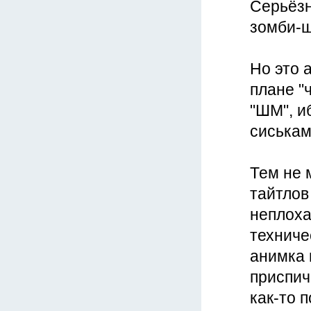
Серьёзн
зомби-ш
Но это 
плане "
"ШМ", и
сиськам
Тем не 
тайтлов
неплоха
техниче
анимка 
приспич
как-то 