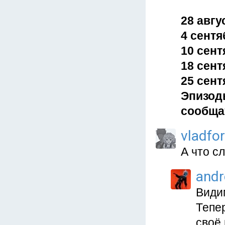
28 авгу
4 сентя
10 сент
18 сент
25 сент
Эпизоды
сообща
vladfo
А что с
and
Види
Тепер
своё 