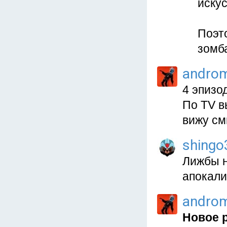
искус
Поэто
зомб
andro
4 эпизо
По TV в
вижу см
shingo
Лижбы н
апокали
andro
Новое 