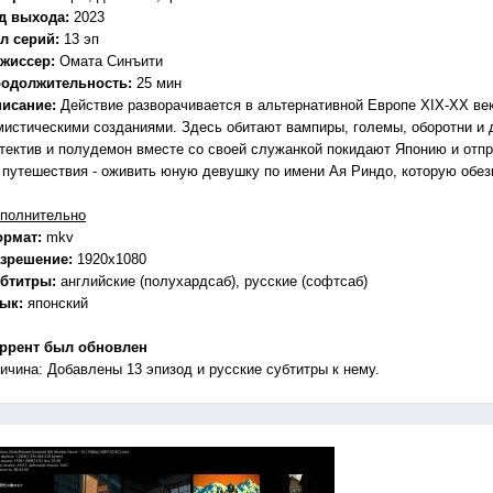
д выхода:
2023
л серий:
13 эп
жиссер:
Омата Синъити
одолжительность:
25 мин
исание:
Действие разворачивается в альтернативной Европе XIX-XX век
мистическими созданиями. Здесь обитают вампиры, големы, оборотни 
тектив и полудемон вместе со своей служанкой покидают Японию и отп
 путешествия - оживить юную девушку по имени Ая Риндо, которую обез
полнительно
ормат:
mkv
зрешение:
1920x1080
бтитры:
английские (полухардсаб), русские (софтсаб)
зык:
японский
ррент был обновлен
ичина: Добавлены 13 эпизод и русские субтитры к нему.