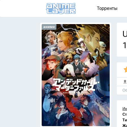
Торренты
аниме
U
1
Об
Ин
Ст
Ти
Ж