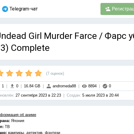
Telegram-чат
Регистра
ndead Girl Murder Farce / Фарс 
3) Complete
(
7
оценок)
1
|
0
|
16.84 GB
|
andromeda88
|
8894
|
0
новлён:
27 сентября 2023 в 22:23
|
Cоздан:
5 июля 2023 в 20:44
формация об аниме
рана:
Япония
п:
ТВ
анр:
вампиры, детектив, фэнтези