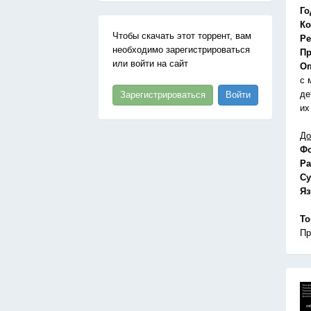
Го
Ко
Чтобы скачать этот торрент, вам
Ре
необходимо зарегистрироваться
Пр
или войти на сайт
Оп
с 
де
Зарегистрироваться
Войти
их
До
Ф
Ра
Су
Я
То
Пр