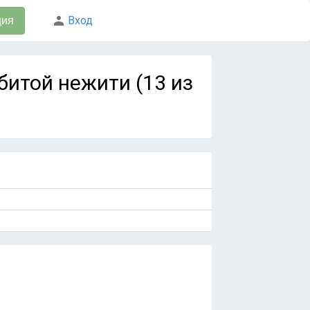
Вход
ция
убитой нежити (13 из