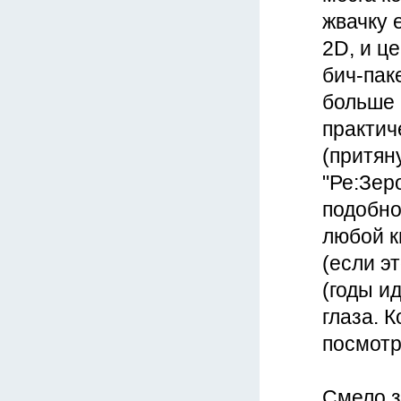
жвачку 
2D, и ц
бич-пак
больше 
практич
(притян
"Ре:Зер
подобно
любой к
(если э
(годы и
глаза. 
посмотр
Смело з