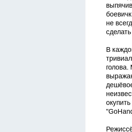
выпячив
боевичк
не всег
сделать
В каждо
тривиал
голова.
выражаю
дешёвое
неизвес
окупить
"GoHand
Режиссё