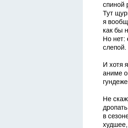
спиной 
Тут щур
я вообщ
как бы 
Но нет: 
слепой.
И хотя 
аниме о
гундеже
Не скаж
дропать.
в сезон
худшее,