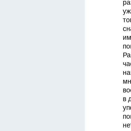
ра
уж
то
сн
им
по
Ра
ча
на
мн
во
в 
уп
по
не