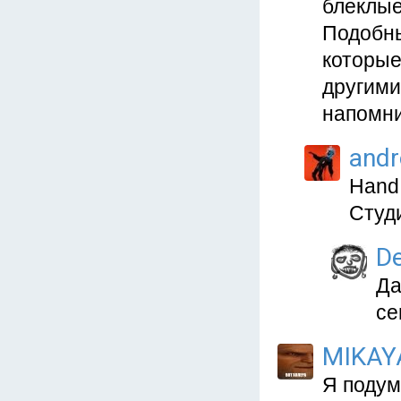
блеклые
Подобны
которые
другими
напомн
and
Hand
Студи
D
Да
се
MIKAY
Я подум