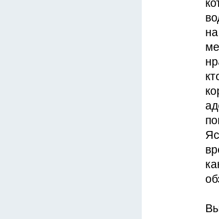
ко
во
на
ме
нр
кт
ко
ад
по
Яс
вр
ка
об
Вы