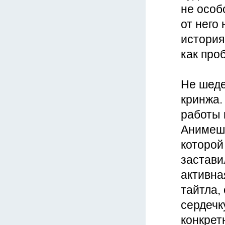
не особ
от него
история
как про
Не шеде
кринжа.
работы 
Анимешн
которой
застави
активна
тайтла,
сердечк
конкрет