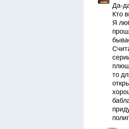
Да-да
Кто в
Я люб
прош
бывае
Счита
серии
плюш
то дл
откр
хорош
бабла
прид
поли