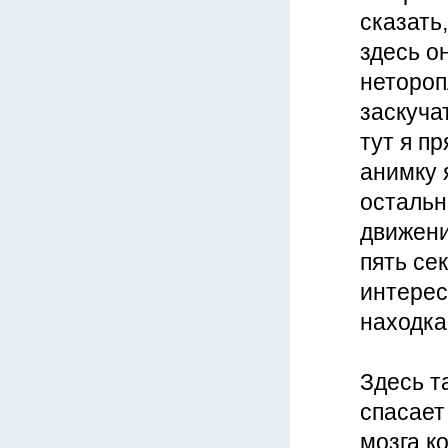
сказать,
здесь о
нетороп
заскуча
тут я п
анимку 
остальн
движени
пять се
интерес
находка
Здесь т
спасает
мозга к