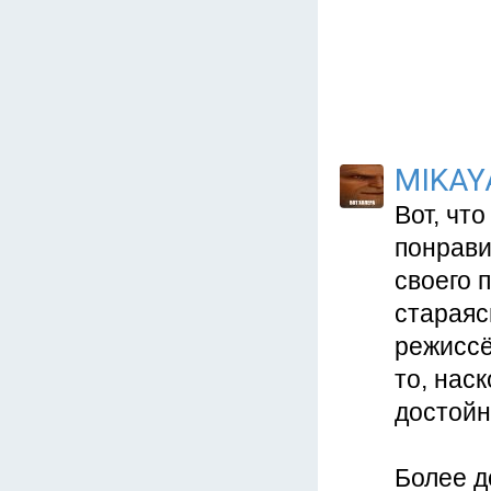
MIKAY
Вот, чт
понрави
своего 
стараяс
режиссё
то, нас
достойн
Более д