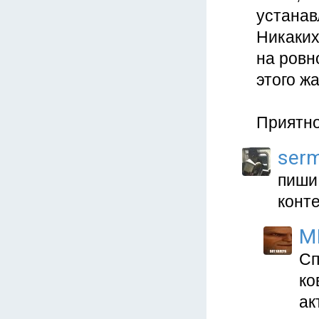
устанав
Никаких
на ровн
этого ж
Приятно
serm
пиши 
конте
M
Сп
ко
ак