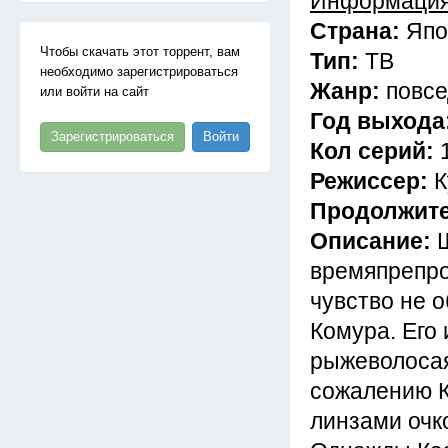
Информация
Страна:
Япо
Чтобы скачать этот торрент, вам
Тип:
ТВ
необходимо зарегистрироваться
Жанр:
повсе
или войти на сайт
Год выхода
Зарегистрироваться
Войти
Кол серий:
Режиссер:
К
Продолжит
Описание:
времяпрепро
чувство не 
Комура. Его 
рыжеволосая
сожалению К
линзами очк