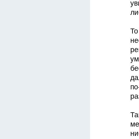
ув
ли
То
не
ре
ум
бе
да
по
ра
Та
ме
ни