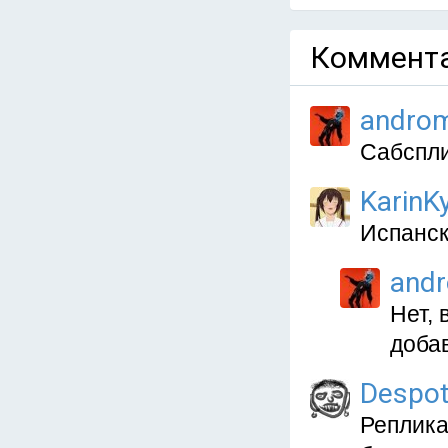
Коммента
andro
Сабспли
KarinKy
Испанск
and
Нет, 
добав
Despo
Реплика