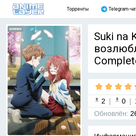
Торренты
Telegram-ча
аниме
Suki na
возлюбл
Complet
2
|
0
|
Обновлён:
2