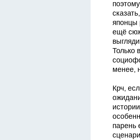
поэтому
сказать,
японцы 
ещё сюж
выгляди
Только 
социофо
менее, 
Крч, ес
ожидани
истории
особенн
парень 
сценари