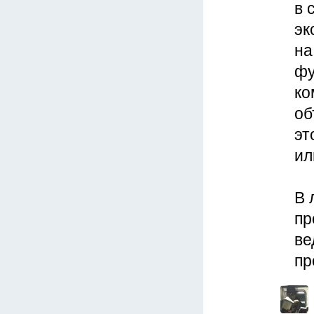
в 
эк
на
фу
ко
об
эт
ил
В 
пр
ве
пр