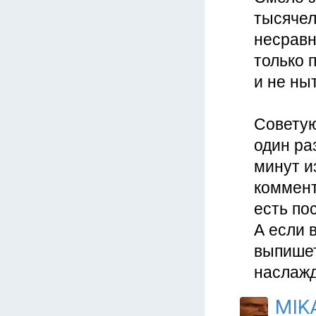
тысячел
несравн
только 
и не ны
Советую
один раз
минут и
коммент
есть по
А если 
выпишет
наслажд
MIK