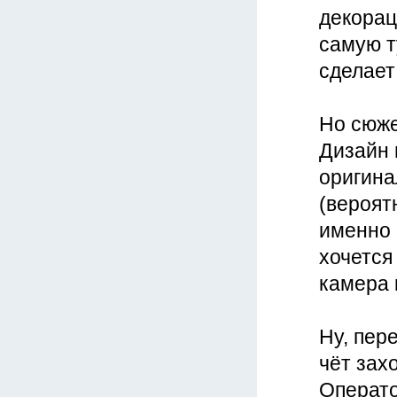
декорац
самую т
сделает
Но сюже
Дизайн в
оригина
(вероят
именно 
хочется
камера 
Ну, пер
чёт зах
Операто