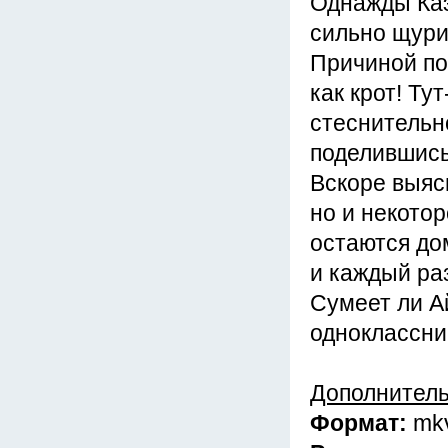
Однажды Каэ
сильно щури
Причиной по
как крот! Ту
стеснительн
поделившись
Вскоре выяс
но и некото
остаются до
и каждый ра
Сумеет ли А
одноклассни
Дополнител
Формат:
mk