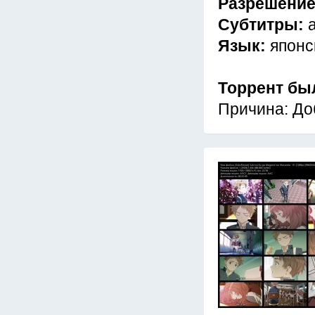
Разрешени
Субтитры:
Язык:
японс
Торрент бы
Причина: До