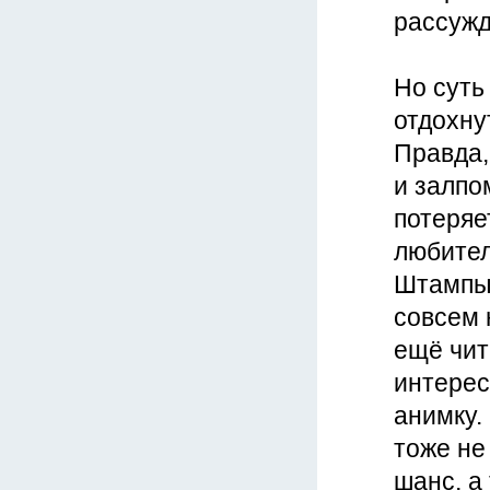
рассужд
Но суть 
отдохну
Правда,
и залпо
потеряе
любител
Штампы 
совсем 
ещё чит
интерес
анимку.
тоже не
шанс, а