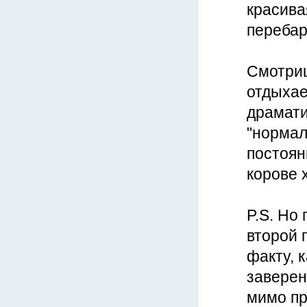
красива
перебар
Смотриш
отдыхае
драмати
"нормал
постоян
корове х
P.S. Но
второй 
факту, 
заверен
мимо пр