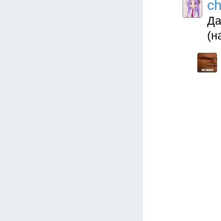
c
Да
(н