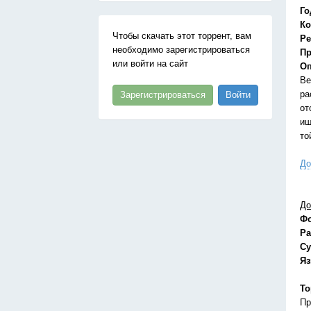
Го
Ко
Чтобы скачать этот торрент, вам
Ре
необходимо зарегистрироваться
Пр
или войти на сайт
Оп
Ве
ра
Зарегистрироваться
Войти
от
ищ
то
До
До
Ф
Ра
Су
Я
То
Пр