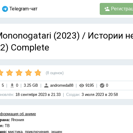
Telegram-чат
Регистра
ononogatari (2023) / Истории не
2) Complete
(
8
оценок)
5
|
0
|
3.25 GB
|
andromeda88
|
9195
|
0
новлён:
18 сентября 2023 в 21:33
|
Cоздан:
3 июля 2023 в 20:58
формация об аниме
рана:
Япония
п:
ТВ
анр:
мистика, приключения, экшен