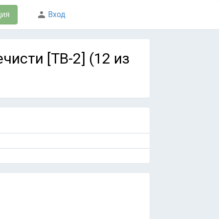
Вход
ция
чисти [ТВ-2] (12 из