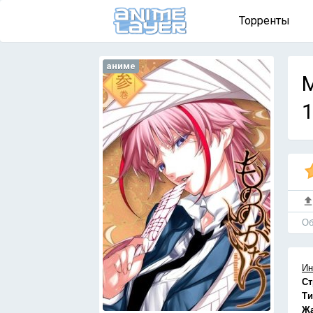
Торренты
аниме
M
1
Об
Ин
Ст
Ти
Ж