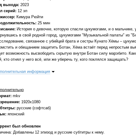
д выхода:
2023
л серий:
12 эп
жиссер:
Кимура Рюйти
одолжительность:
25 мин
исание:
История о девочке, которую спасли цукумогами, и о мальчике, 
рнувшись в свой родной город, цукумогами "Музыкальной палаты" из "Б
сследование, связанное с убийцей брата и сестры Кунато Хёмы – цуку
омстить и обещанием защитить Ботан, Хёма встаёт перед непростым выб
ет возможность высвободить скрытую внутри Ботан силу марэбито. Како
й, кто отнял у него всё, или же уберечь ту, кого поклялся защищать?
полнительная информация
полнительно
ормат:
mkv
зрешение:
1920x1080
бтитры:
русские (софтсаб)
зык:
японский
ррент был обновлен
ичина: Добавлены 12 эпизод и русские субтитры к нему.