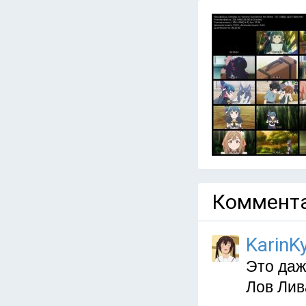
Коммента
KarinKy
Это даж
Лов Лив