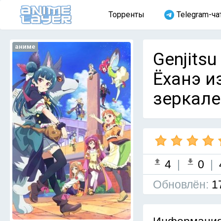
Торренты
Telegram-ча
аниме
Genjitsu
Ёханэ и
зеркале
4
|
0
|
Обновлён:
1