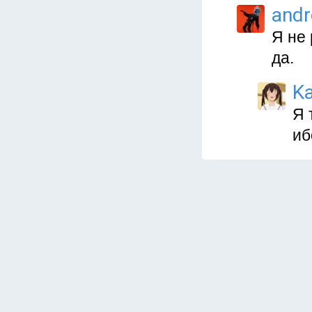
and
Я не
да.
Ka
Я 
иб