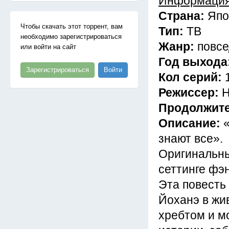
Информация
Страна:
Япо
Чтобы скачать этот торрент, вам
Тип:
ТВ
необходимо зарегистрироваться
Жанр:
повсе
или войти на сайт
Год выхода
Зарегистрироваться
Войти
Кол серий:
Режиссер:
Н
Продолжит
Описание:
знают все».
Оригинальны
сеттинге фэн
Эта повесть
Йоханэ в жи
хребтом и м