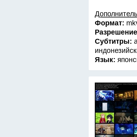
Дополнител
Формат:
mk
Разрешени
Субтитры:
индонезийск
Язык:
японс