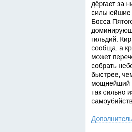
дёргает за н
сильнейшие г
Босса Пятого
доминирующе
гильдий. Кир
сообща, а к
может переч
собрать неб
быстрее, чем
мощнейший п
так сильно 
самоубийств
Дополнител