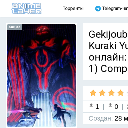
Торренты
Telegram-ча
аниме
Gekijoub
Kuraki 
онлайн:
1) Comp
1
|
0
|
Cоздан:
28 м