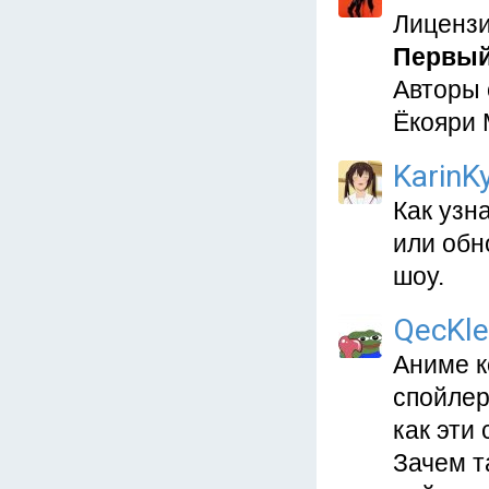
Лицензи
Первый
Авторы 
Ёкояри 
KarinKy
Как узн
или обн
шоу.
QecKle
Аниме к
спойлер
как эти
Зачем т