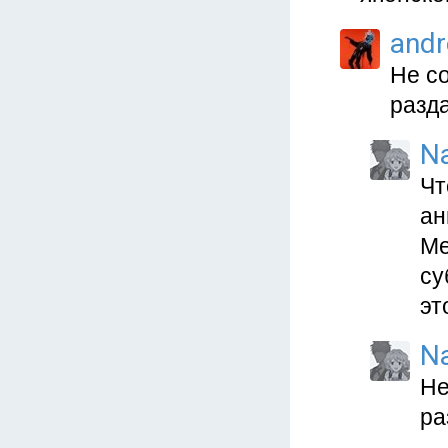
and
Не с
разда
N
Чт
ан
Ме
су
эт
N
Не
ра