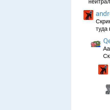
нейтрал
and
Скрин
туда 
Q
Аа
Ск