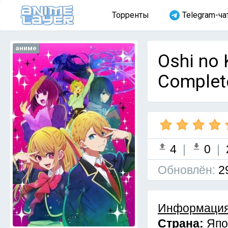
Торренты
Telegram-ча
аниме
Oshi no 
Complet
4
|
0
|
Обновлён:
2
Информация
Страна:
Япо