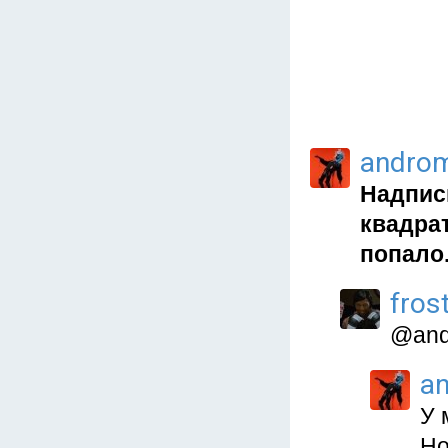
andro
Надписи
квадрат
попало
fros
@and
a
У 
Но