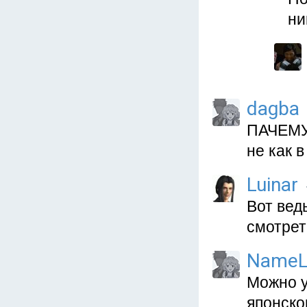
ни
dagba
ПАЧЕМУ
не как 
Luinar
Вот вед
смотрет
NameL
Можно у
японско