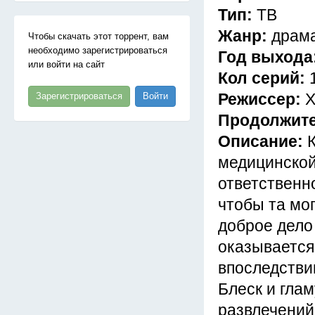
Тип:
ТВ
Жанр:
драма
Чтобы скачать этот торрент, вам
необходимо зарегистрироваться
Год выхода
или войти на сайт
Кол серий:
Режиссер:
Х
Зарегистрироваться
Войти
Продолжит
Описание:
медицинской
ответственн
чтобы та мог
доброе дело
оказывается
впоследстви
Блеск и гла
развлечений