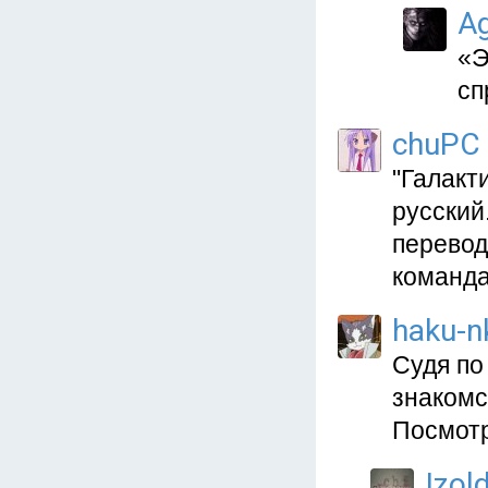
Ag
«Э
сп
chuPC
"Галакт
русский
перевод
команда
haku-n
Судя по
знакомс
Посмотр
Izol