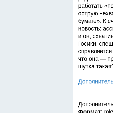
работать «п
острую нехв
бумаге». К 
новость: асс
и он, схвати
Госики, спеш
справляется
что она — п
шутка такая
Дополнител
Дополнител
Формат:
mk