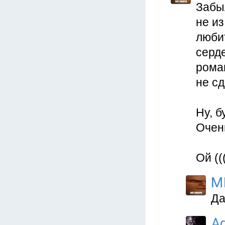
Забыл
не из
люби
серд
рома
не с
Ну, б
Очен
Ой ((
M
Да
Ag