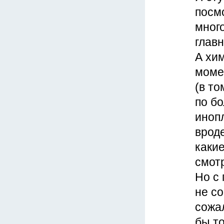
посмо
много
главн
А хим
моме
(в то
по бо
иноп
вроде
какие
смот
Но с
не со
сожал
бы то