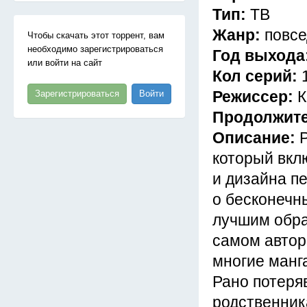
Тип:
ТВ
Жанр:
повсе
Чтобы скачать этот торрент, вам
необходимо зарегистрироваться
Год выхода
или войти на сайт
Кол серий:
Режиссер:
К
Зарегистрироваться
Войти
Продолжит
Описание:
который вкл
и дизайна п
о бесконечн
лучшим обра
самом автор
многие манг
Рано потеря
родственник