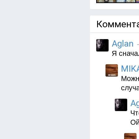
Коммента
Aglan
—
Я сначал
MIK
Можн
случ
Ag
Чт
Ой