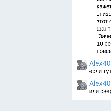
кажет
эпизо
этот 
фант
"Заче
10 се
повсе
Alex40
если ту
Alex40
или све