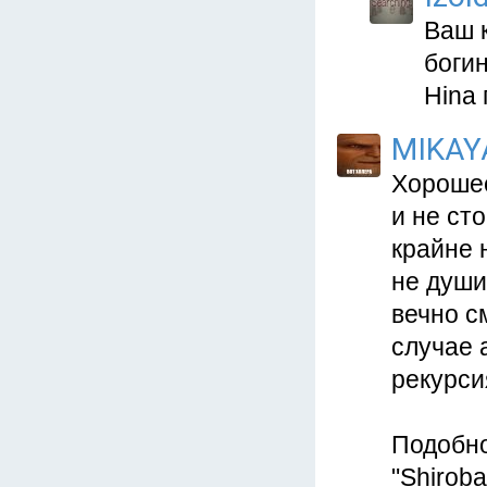
Ваш 
боги
Hina 
MIKAY
Хорошее
и не ст
крайне 
не души
вечно с
случае 
рекурси
Подобн
"Shirob