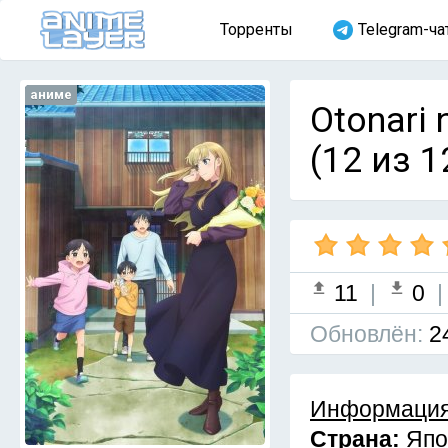
Торренты
Telegram-ча
аниме
Otonari 
(12 из 1
11
|
0
Обновлён:
2
Информация
Страна:
Япо