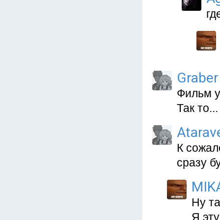
гд
Graber
Фильм у
Так то...
Atarav
К сожал
сразу б
MIK
Ну та
Я эту