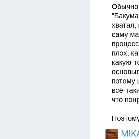
Обычно 
"Бакума
хватал,
саму ма
процесс
плох, к
какую-т
основыв
потому 
всё-таки
что пон
Поэтому
MIK