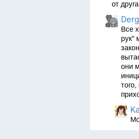
от друга.
Derg
Все х
рук"
закон
вытас
они м
иници
того,
прихо
Ka
Мо