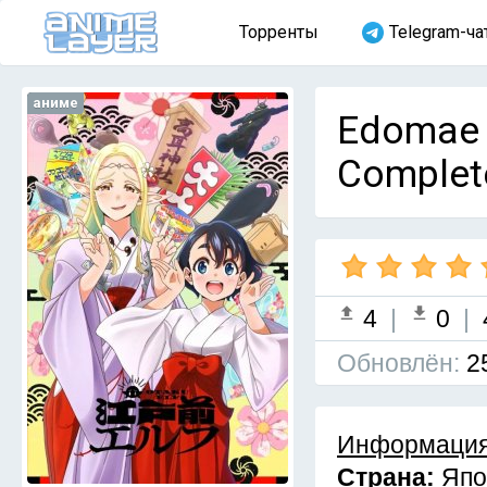
Торренты
Telegram-ча
аниме
Edomae 
Complet
4
|
0
|
Обновлён:
2
Информация
Страна:
Япо