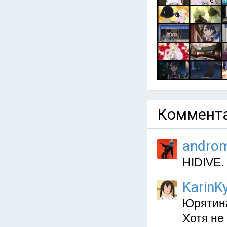
Коммента
andro
HIDIVE.
KarinKy
Юрятина
Хотя не