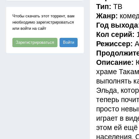
Тип:
ТВ
Жанр:
комед
Чтобы скачать этот торрент, вам
необходимо зарегистрироваться
Год выхода
или войти на сайт
Кол серий:
Режиссер:
А
Зарегистрироваться
Войти
Продолжит
Описание:
храме Такам
выполнять к
Эльда, кото
теперь почит
просто невы
играет в вид
этом ей ещё
населения. 