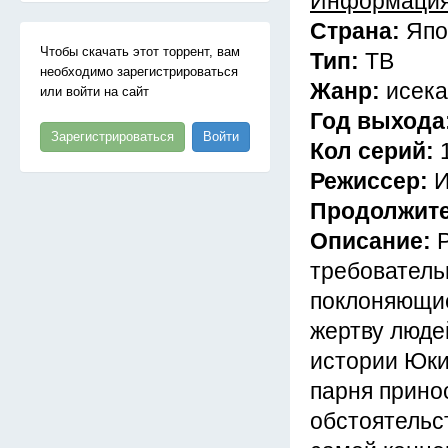
Информация
Страна:
Япо
Чтобы скачать этот торрент, вам
Тип:
ТВ
необходимо зарегистрироваться
Жанр:
исека
или войти на сайт
Год выхода
Зарегистрироваться
Войти
Кол серий:
Режиссер:
И
Продолжит
Описание:
требователь
поклоняющие
жертву людей
истории Юки
парня прино
обстоятельст