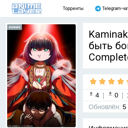
Торренты
Telegram-ча
аниме
Kaminak
быть бог
Complet
4
|
0
|
Обновлён:
5