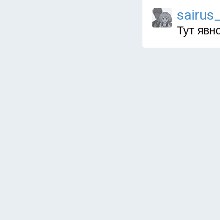
sairus
Тут явн