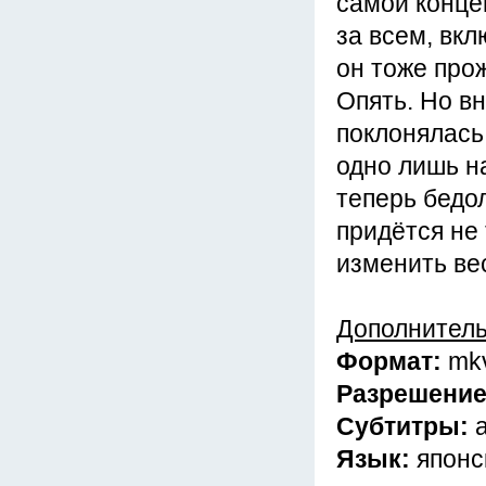
самой концеп
за всем, вкл
он тоже прож
Опять. Но вн
поклонялась 
одно лишь на
теперь бедо
придётся не
изменить ве
Дополнител
Формат:
mk
Разрешени
Субтитры:
Язык:
японс