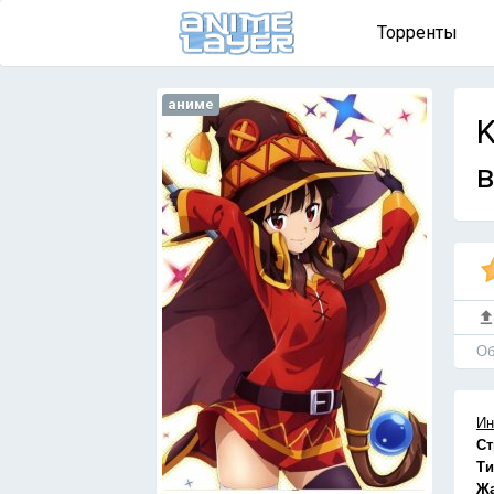
Торренты
аниме
K
в
Об
Ин
Ст
Ти
Ж