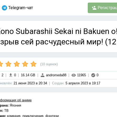
Telegram-чат
Регистра
ono Subarashii Sekai ni Bakuen 
зрыв сей расчудесный мир! (12
(
10
оценок)
2
|
0
|
16.14 GB
|
andromeda88
|
11965
|
0
новлён:
21 июня 2023 в 20:34
|
Cоздан:
5 апреля 2023 в 19:17
формация об аниме
рана:
Япония
п:
ТВ
анр:
комедия, приключения, фэнтези