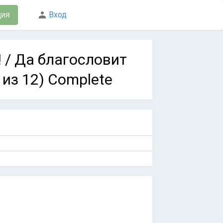
Вход
ция
o! / Да благословит
 из 12) Complete