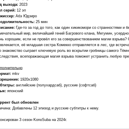
д выхода:
2023
л серий:
12 эп
жиссер:
Абэ Юдзиро
одолжительность:
25 мин
исание:
Где-то за год до того, как один хикикомори со странностями и 
мечательный мир, величайший гений Багрового клана, Мегумин, усердно
нь хорошим, если не провёл его за совершенствованием магии взрыва? 
звлекается, её младшая сестра Комекко отправляется в лес, где встреча
о знакомство сыграет ключевую роль во вскрытии гробницы самого Тём
следствия, всепоражающая магия взрыва поможет устранить любую пре
полнительно
ормат:
mkv
зрешение:
1920x1080
бтитры:
английские (полухардсаб), русские (софтсаб)
зык:
японский
ррент был обновлен
ичина: Добавлены 12 эпизод и русские субтитры к нему.
онсирован 3 сезон KonoSuba на 2024г.