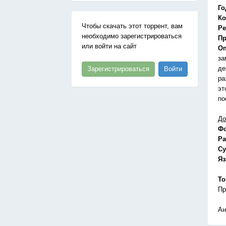
Го
Ко
Чтобы скачать этот торрент, вам
Ре
необходимо зарегистрироваться
Пр
или войти на сайт
Оп
за
де
Зарегистрироваться
Войти
ра
эт
по
До
Ф
Ра
Су
Я
То
Пр
Ан