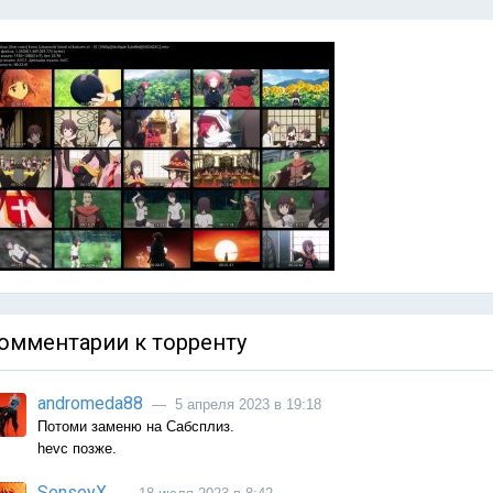
омментарии к торренту
andromeda88
— 5 апреля 2023 в 19:18
Потоми заменю на Сабсплиз.
hevc позже.
SenseyX