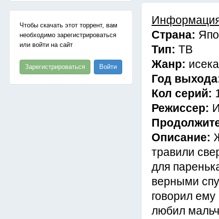
Информация
Чтобы скачать этот торрент, вам
Страна:
Япо
необходимо зарегистрироваться
или войти на сайт
Тип:
ТВ
Жанр:
исека
Зарегистрироваться
Войти
Год выхода
Кол серий:
Режиссер:
И
Продолжит
Описание:
травили све
для пареньк
верными спу
говорил ему 
любил мальч