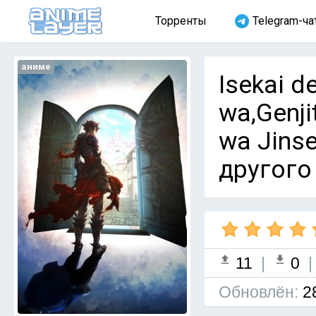
Торренты
Telegram-ча
аниме
Isekai de
wa,Genji
wa Jins
другого
11
|
0
Обновлён:
2