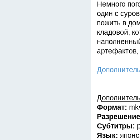
Немного пого
один с суро
пожить в до
кладовой, ко
наполненный
артефактов,
Дополнител
Дополнител
Формат:
mk
Разрешени
Субтитры:
Язык:
японс