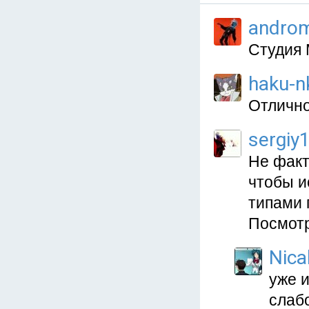
andro
Студия M
haku-n
Отлично
sergiy
Не факт
чтобы и
типами 
Посмот
Nica
уже и
слаб