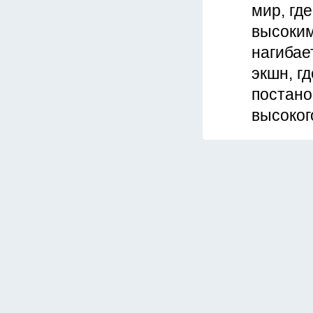
мир, гд
высоким
нагибае
экшн, г
постано
высоког