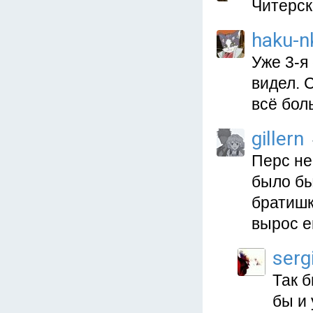
Читерск
haku-n
Уже 3-я
видел. 
всё бол
gillern
Перс не
было бы
братишк
вырос е
serg
Так б
бы и 