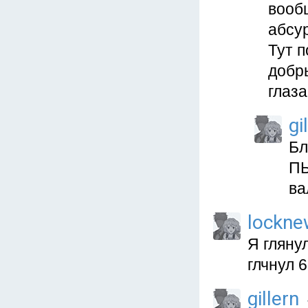
вооб
абсу
Тут п
добр
глаза
gi
Бл
ПЫ
ва
lockne
Я глянул
глчнул 
gillern