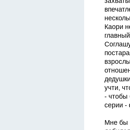
захваты
впечатл
несколь
Каори н
главный
Соглашу
постара
взрослы
отношен
дедушки
учти, ч
- чтобы
серии -
Мне бы 