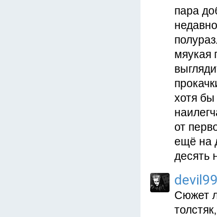
пара до
недавно
полураз
мяукая 
выгляди
прокачк
хотя бы
наилегч
от перв
ещё на 
десять 
devil9
Сюжет л
толстяк,