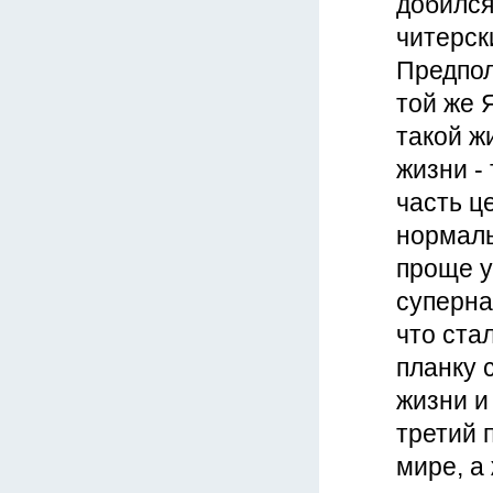
добился
читерск
Предпол
той же 
такой ж
жизни -
часть ц
нормаль
проще у
суперна
что ста
планку 
жизни и
третий 
мире, а