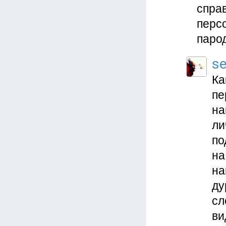
справ
перс
паро
se
Ка
пе
на
ли
по
на
на
ду
сл
ви