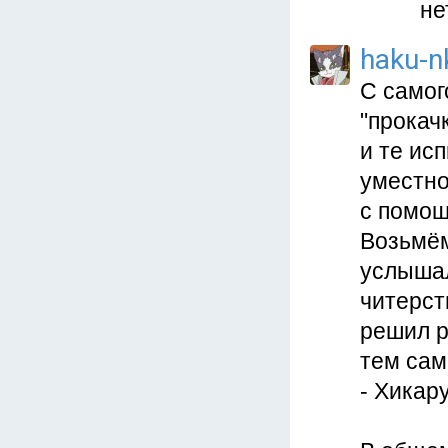
не
haku-n
С самог
"прокач
и те ис
уместно
с помощ
Возьмём
услышал
читерст
решил р
тем сам
- Хикару