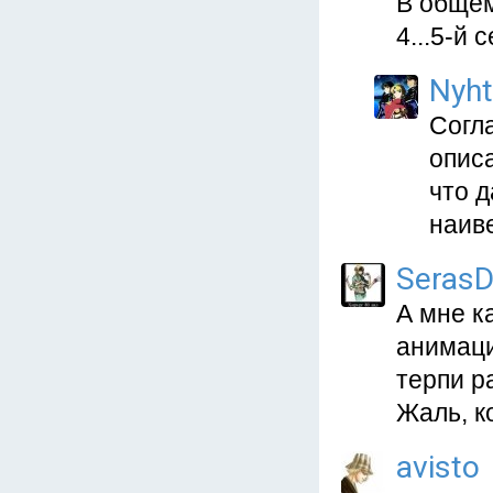
В общем
4...5-й 
Nyht
Согл
опис
что д
наиве
SerasD
А мне к
анимаци
терпи р
Жаль, ко
avisto