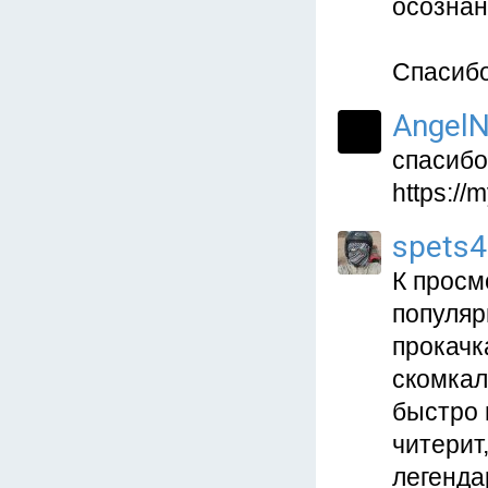
осознан
Спасибо
AngelN
спасибо
https:/
spets
К просм
популяр
прокачк
скомкал
быстро 
читерит,
легенда