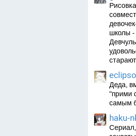
Рисовка
совмест
девочек-
школы -
Девчуль
удоволь
старают
eclips
Деда, в
"прими 
самым б
haku-n
Сериал,