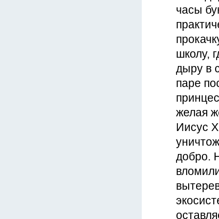
часы бу
практич
прокачк
школу, 
дыру в 
паре по
принцес
желая ж
Иисус Х
уничтож
добро. Н
вломили
вытерев
экосист
оставля