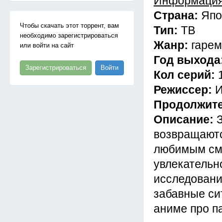
Информация
Страна:
Япо
Чтобы скачать этот торрент, вам
Тип:
ТВ
необходимо зарегистрироваться
Жанр:
гарем
или войти на сайт
Год выхода
Зарегистрироваться
Войти
Кол серий:
Режиссер:
И
Продолжит
Описание:
возвращаютс
любимым сма
увлекательн
исследовани
забавные сит
аниме про па