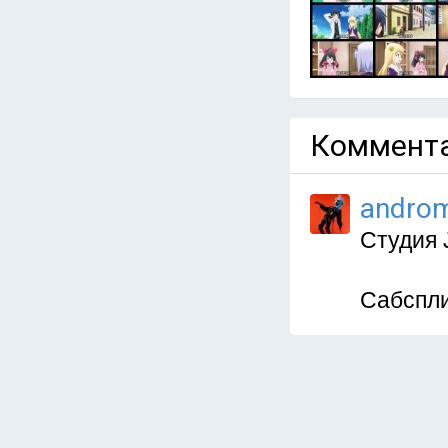
Коммента
andro
Студия J
Сабспли