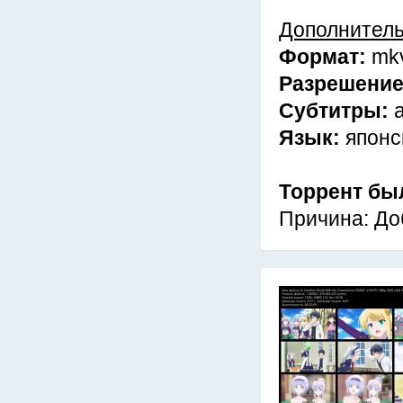
Дополнител
Формат:
mk
Разрешени
Субтитры:
Язык:
японс
Торрент бы
Причина: До