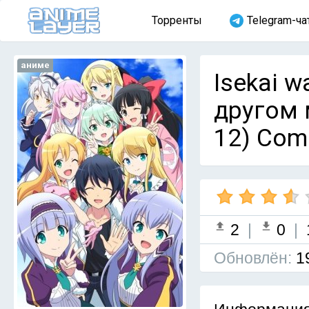
Торренты
Telegram-ча
аниме
Isekai w
другом 
12) Com
2
|
0
|
Обновлён:
1