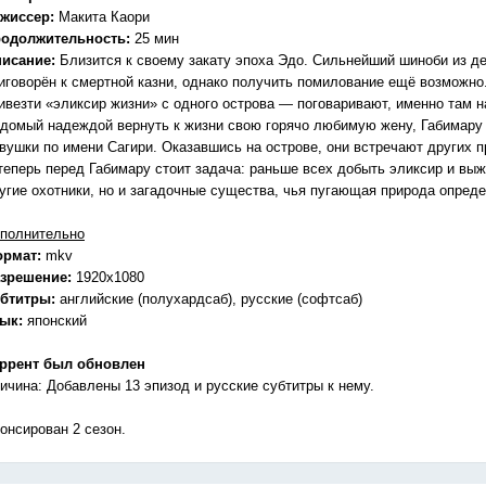
жиссер:
Макита Каори
одолжительность:
25 мин
исание:
Близится к своему закату эпоха Эдо. Сильнейший шиноби из д
иговорён к смертной казни, однако получить помилование ещё возможно
ивезти «эликсир жизни» с одного острова — поговаривают, именно там 
домый надеждой вернуть к жизни свою горячо любимую жену, Габимару 
вушки по имени Сагири. Оказавшись на острове, они встречают других п
теперь перед Габимару стоит задача: раньше всех добыть эликсир и выж
угие охотники, но и загадочные существа, чья пугающая природа опреде
полнительно
ормат:
mkv
зрешение:
1920x1080
бтитры:
английские (полухардсаб), русские (софтсаб)
зык:
японский
ррент был обновлен
ичина: Добавлены 13 эпизод и русские субтитры к нему.
онсирован 2 сезон.