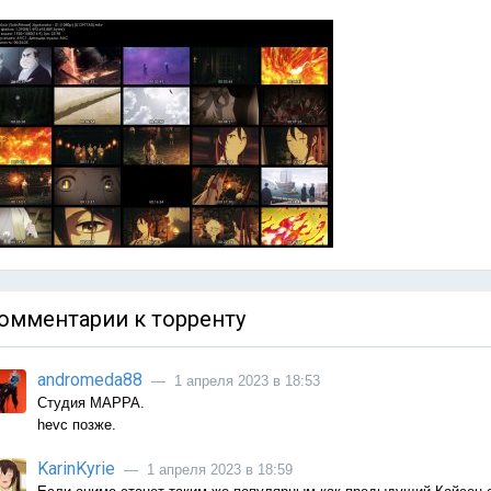
омментарии к торренту
andromeda88
— 1 апреля 2023 в 18:53
Студия MAPPA.
hevc позже.
KarinKyrie
— 1 апреля 2023 в 18:59