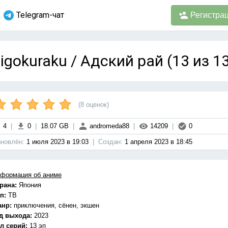
Telegram-чат
Регистра
igokuraku / Адский рай (13 из 1
(
8
оценок)
4
|
0
|
18.07 GB
|
andromeda88
|
14209
|
0
новлён:
1 июля 2023 в 19:03
|
Cоздан:
1 апреля 2023 в 18:45
формация об аниме
рана:
Япония
п:
ТВ
анр:
приключения, сёнен, экшен
д выхода:
2023
л серий:
13 эп