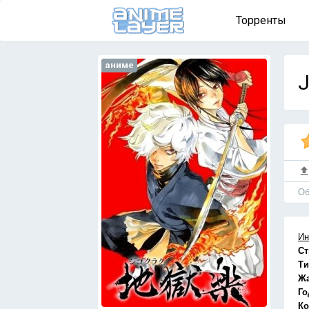
Торренты
аниме
J
Об
Ин
Ст
Ти
Ж
Го
Ко