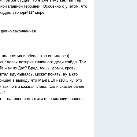
 той же студии, то я уже вижу как твиттер
кой главной героиней. Особенно с учётом, что
кадре, это юри!11" море.
 давно законченная.
м полностью и абсолютно солидарен):
2ух словах история типичного дединсайда. Там
а Фак из Дат? Бред, чушь, драки, кровь,
читал вдумываясь, может понять, ну а кто
ришел в выводу что Манга 10 из10... ну, это
 и так почти каждая глава. Как и сказал ранее
т."
 ... на фоне романтики в понимании японцев-