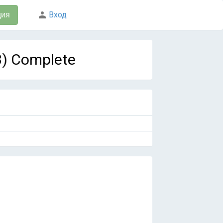
Вход
ция
3) Complete