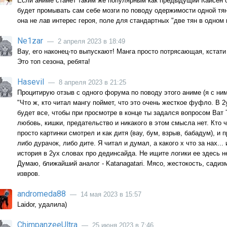
Если аниме станет таким же популярным как предыдущий Кайсен от
будет промывать сам себе мозги по поводу одержимости одной тян
она не лав интерес героя, поле для стандартных "две тян в одном 
Ne1zar
— 2 апреля 2023 в 18:49
Вау, его наконец-то выпускают! Манга просто потрясающая, кстати
Это топ сезона, ребята!
Hasevil
— 8 апреля 2023 в 21:25
Процитирую отзыв с одного форума по поводу этого аниме (я с ни
"Что ж, кто читал мангу поймет, что это очень жесткое фуфло. В 
будет все, чтобы при просмотре в конце ты задался вопросом Ват Т
любовь, кишки, предательство и никакого в этом смысла нет. Кто 
просто картинки смотрел и как дитя (вау, бум, взрыв, бабадум), и п
либо дурачoк, либо дите. Я читал и думал, а какого х что за нах...
история в 2ух словах про дединсайда. Не ищите логики ее здесь не
Думаю, ближайший аналог - Katanagatari. Мясо, жестокость, садизм
извров.
andromeda88
— 14 мая 2023 в 15:57
Laidor, удалила)
ChimpanzeeUltra
— 25 июня 2023 в 7:46