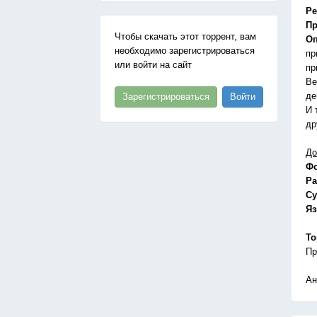
Ре
Пр
Чтобы скачать этот торрент, вам
Оп
необходимо зарегистрироваться
пр
или войти на сайт
пр
Ве
де
Зарегистрироваться
Войти
И 
др
До
Ф
Ра
Су
Я
То
Пр
Ан