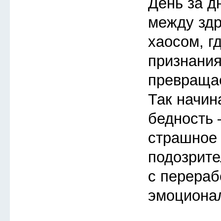
День за д
между зд
хаосом, г
признания
превращае
Так начин
бедность 
страшное 
подозрите
с перераб
эмоциона