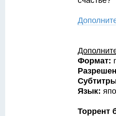
счастье?
Дополнит
Дополнит
Формат:
Разреше
Субтитр
Язык:
япо
Торрент 