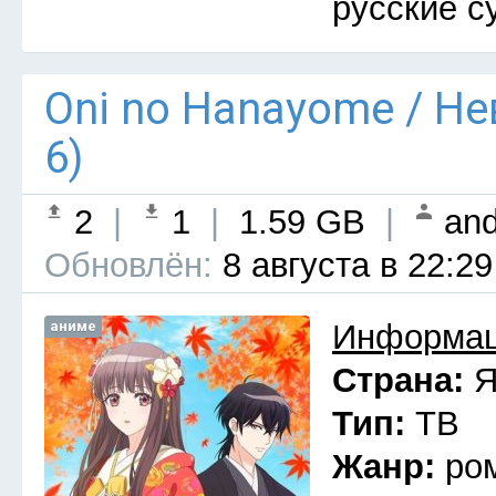
русские с
Oni no Hanayome / Н
6)
2
|
1
|
1.59 GB
|
and
Обновлён:
8 августа в 22:29
аниме
Информац
Страна:
Я
Тип:
ТВ
Жанр:
ро