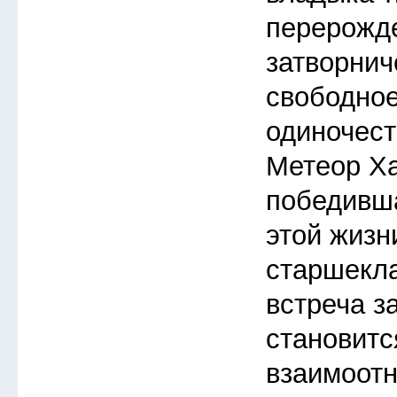
перерожд
затворнич
свободное
одиночест
Метеор Ха
победивша
этой жизн
старшекл
встреча з
становитс
взаимоот