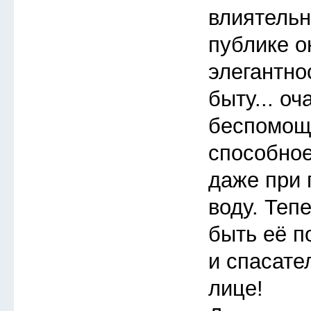
влиятельн
публике 
элегантно
быту... о
беспомощ
способное
даже при 
воду. Теп
быть её п
и спасате
лице!