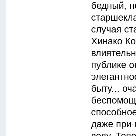
бедный, 
старшекла
случая ст
Хинако Ко
влиятельн
публике 
элегантно
быту... о
беспомощ
способное
даже при 
воду. Теп