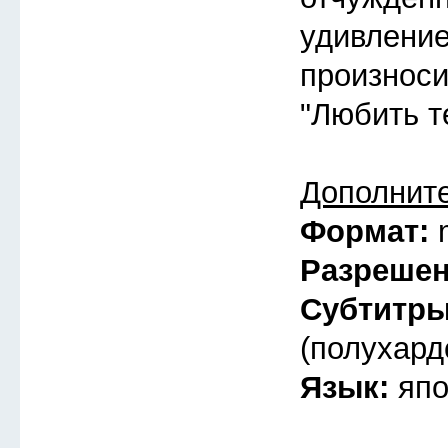
удивлени
произноси
"Любить т
Дополнит
Формат:
Разреше
Субтитр
(полухард
Язык:
япо