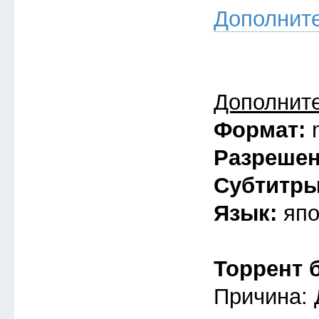
Дополнит
Дополнит
Формат:
Разреше
Субтитр
Язык:
япо
Торрент 
Причина: 