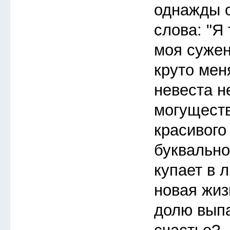
однажды 
слова: "Я 
моя сужен
круто мен
невеста н
могуществ
красивого
буквально
купает в 
новая жиз
долю выпа