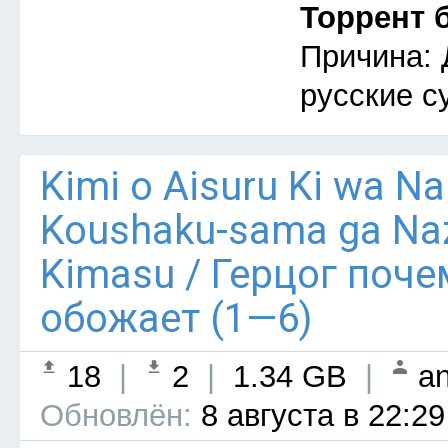
Торрент 
Причина: 
русские с
Kimi o Aisuru Ki wa Nai 
Koushaku-sama ga Naz
Kimasu / Герцог поче
обожает (1—6)
18
|
2
|
1.34 GB
|
an
Обновлён:
8 августа в 22:29