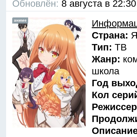
Обновлён:
8 августа в 22:30
аниме
Информац
Страна:
Я
Тип:
ТВ
Жанр:
ко
школа
Год выхо
Кол сери
Режиссе
Продолж
Описани