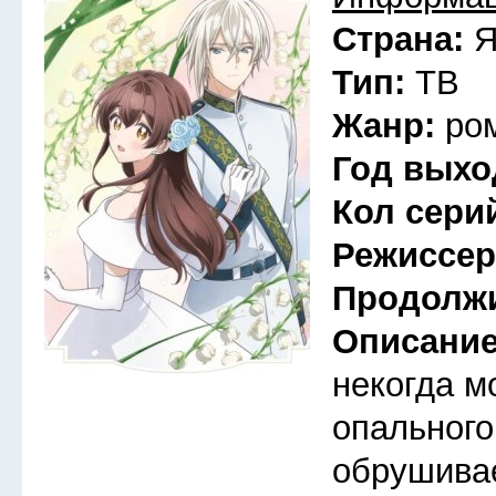
Страна:
Я
Тип:
ТВ
Жанр:
ро
Год выхо
Кол сери
Режиссе
Продолж
Описани
некогда м
опального
обрушива