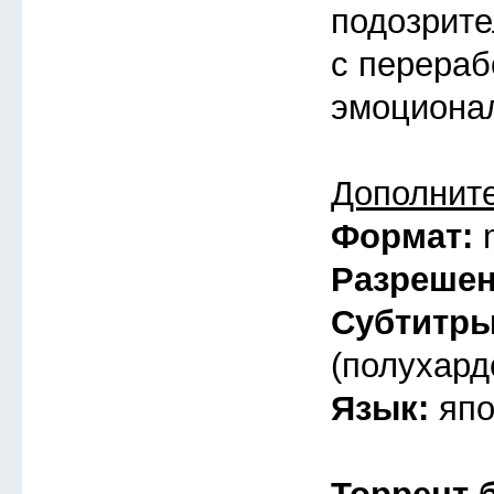
подозрите
с перераб
эмоциона
Дополнит
Формат:
Разреше
Субтитр
(полухард
Язык:
япо