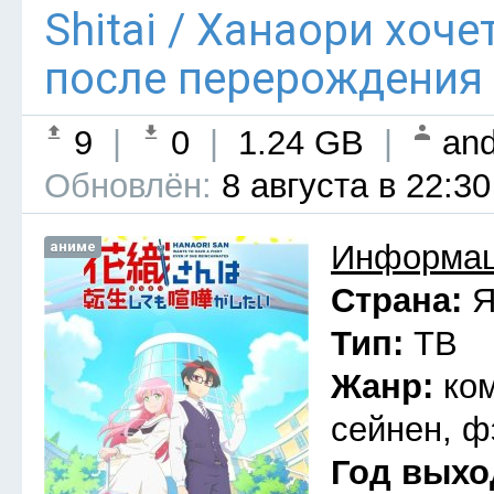
Shitai / Ханаори хоч
после перерождения 
9
|
0
|
1.24 GB
|
and
Обновлён:
8 августа в 22:30
аниме
Информац
Страна:
Я
Тип:
ТВ
Жанр:
ко
сейнен, ф
Год выхо