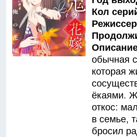
Кол сери
Режиссе
Продолж
Описани
обычная 
которая ж
сосуществ
ёкаями. Ж
откос: ма
в семье, 
бросил ра