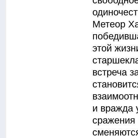
свободное
одиночест
Метеор Ха
победивша
этой жизн
старшекл
встреча з
становитс
взаимоот
и вражда 
сражения 
сменяютс