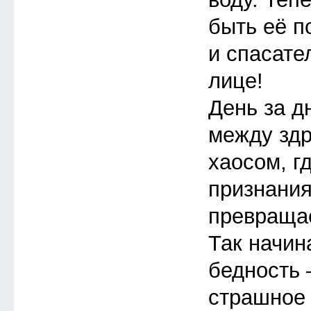
быть её п
и спасате
лице!
День за д
между зд
хаосом, г
признания
превращае
Так начин
бедность 
страшное 