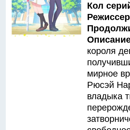
Кол сери
Режиссе
Продолж
Описани
короля де
получивши
мирное вр
Рюсэй На
владыка т
перерожд
затворнич