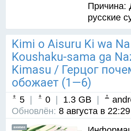
Причина: 
русские с
Kimi o Aisuru Ki wa Nai 
Koushaku-sama ga Naz
Kimasu / Герцог поче
обожает (1—6)
5
|
0
|
1.3 GB
|
andr
Обновлён:
8 августа в 22:29
аниме
Информац