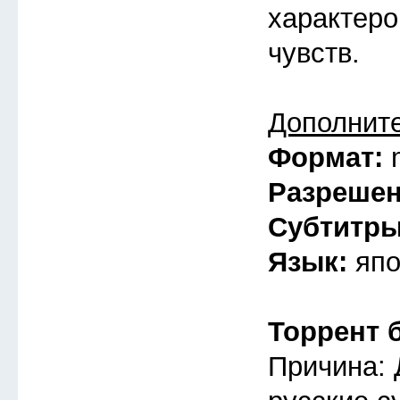
характеро
чувств.
Дополнит
Формат:
Разреше
Субтитр
Язык:
япо
Торрент 
Причина: 