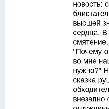
новость: 
блистател
высшей зн
сердца. 
смятение,
"Почему о
во мне на
нужно?" Н
сказка ру
обходител
внезапно 
отчуждённ