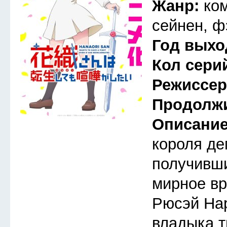
Жанр:
ко
сейнен, ф
Год выхо
Кол сери
Режиссе
Продолж
Описани
короля де
получивши
мирное вр
Рюсэй На
владыка т