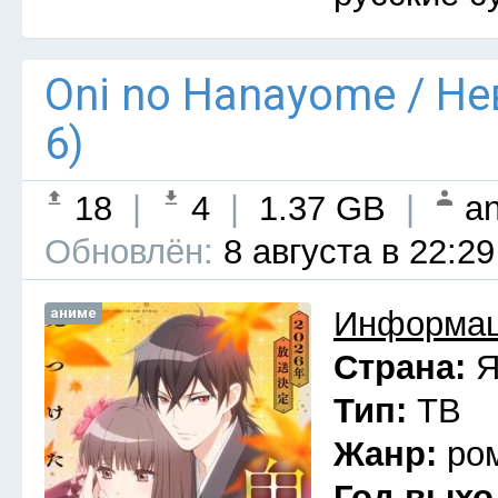
Oni no Hanayome / Н
6)
18
|
4
|
1.37 GB
|
an
Обновлён:
8 августа в 22:29
аниме
Информац
Страна:
Я
Тип:
ТВ
Жанр:
ро
Год выхо