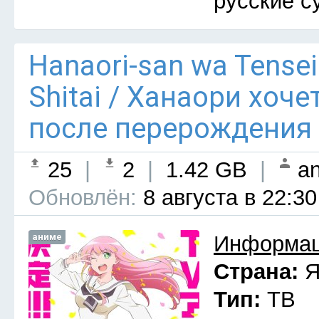
русские с
Hanaori-san wa Tensei
Shitai / Ханаори хоч
после перерождения 
25
|
2
|
1.42 GB
|
an
Обновлён:
8 августа в 22:30
аниме
Информац
Страна:
Я
Тип:
ТВ