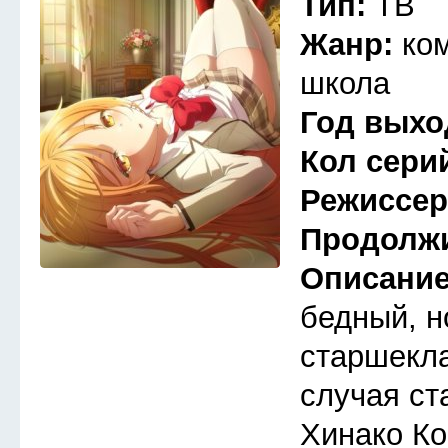
Тип:
ТВ
Жанр:
ко
школа
Год выхо
Кол сери
Режиссе
Продолж
Описани
бедный, 
старшекла
случая ст
Хинако Ко