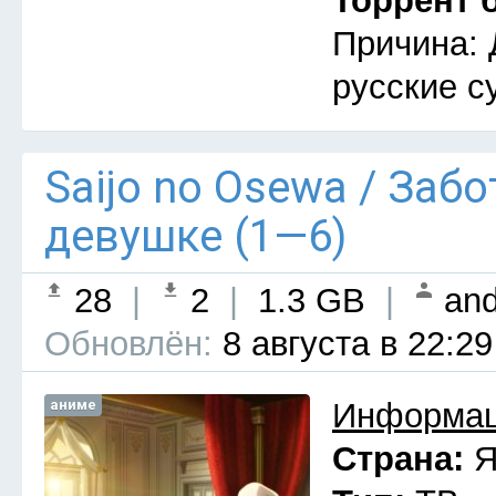
Торрент 
Причина: 
русские с
Saijo no Osewa / Заб
девушке (1—6)
28
|
2
|
1.3 GB
|
and
Обновлён:
8 августа в 22:29
аниме
Информац
Страна:
Я