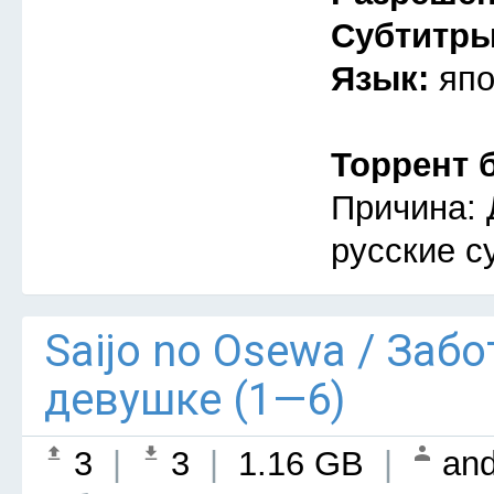
Субтитр
Язык:
япо
Торрент 
Причина: 
русские с
Saijo no Osewa / Заб
девушке (1—6)
3
|
3
|
1.16 GB
|
and