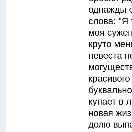
однажды 
слова: "Я 
моя сужен
круто мен
невеста н
могуществ
красивого
буквально
купает в 
новая жиз
долю выпа