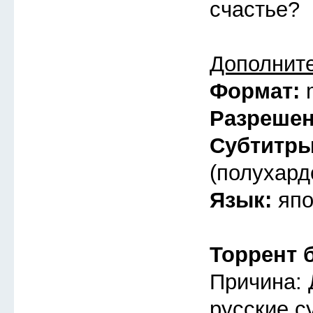
счастье?
Дополнит
Формат:
Разреше
Субтитр
(полухард
Язык:
япо
Торрент 
Причина: 
русские с