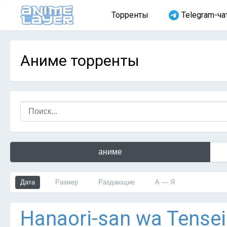
Торренты
Telegram-ча
Аниме торренты
аниме
Дата
Размер
Раздающие
А — Я
Hanaori-san wa Tensei