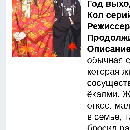
Год выхо
Кол сери
Режиссе
Продолж
Описани
обычная 
которая ж
сосуществ
ёкаями. Ж
откос: ма
в семье, 
бросил ра