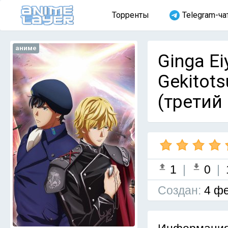
Торренты
Telegram-ча
аниме
Ginga Ei
Gekitot
(третий 
1
|
0
|
Cоздан:
4 фе