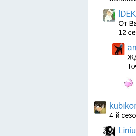
lDEK
От Ва
12 се
a
Жд
То
kubiko
4-й сез
Lini