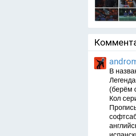
Коммента
andro
В назван
Легенда
(берём с
Кол сери
Прописы
софтсаб
английс
испанск