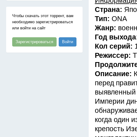
Информация
Страна:
Япо
Чтобы скачать этот торрент, вам
Тип:
ONA
необходимо зарегистрироваться
Жанр:
военн
или войти на сайт
Год выхода
Зарегистрироваться
Войти
Кол серий:
Режиссер:
Т
Продолжит
Описание:
перед прави
выявленный 
Империи дин
обнаруживае
когда один 
крепость Из