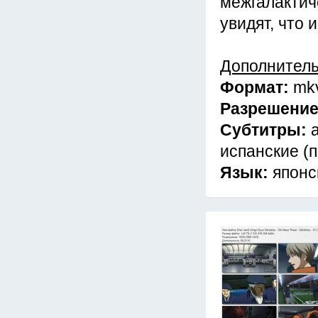
межгалактич
увидят, что 
Дополнител
Формат:
mk
Разрешени
Субтитры:
испанские (п
Язык:
японс