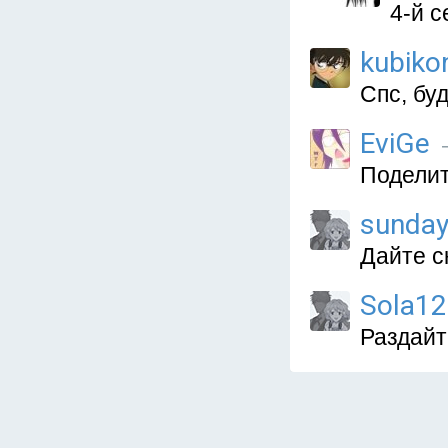
4-й с
kubiko
Спс, бу
EviGe
—
Поделит
sunday
Дайте с
Sola1
Раздайт