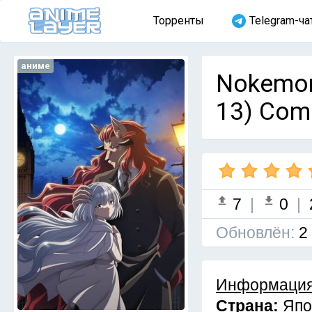
Торренты
Telegram-ча
аниме
Nokemon
13) Com
7
|
0
|
Обновлён:
2
Информация
Страна:
Япо