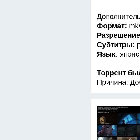
Дополнител
Формат:
mk
Разрешени
Субтитры:
Язык:
японс
Торрент бы
Причина: До