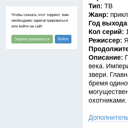
Тип:
ТВ
Жанр:
прикл
Чтобы скачать этот торрент, вам
необходимо зарегистрироваться
Год выхода
или войти на сайт
Кол серий:
Режиссер:
Я
Зарегистрироваться
Войти
Продолжит
Описание:
века. Импери
звери. Глав
бремя одино
могуществен
охотниками.
Дополнител