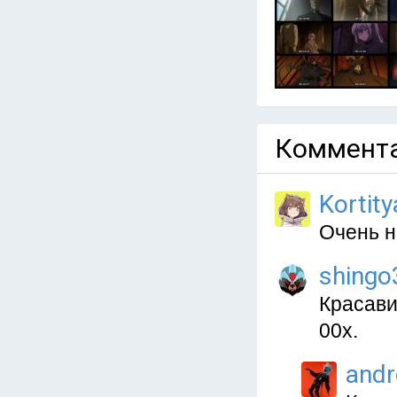
Коммента
Kortit
Очень н
shingo
Красави
00х.
and