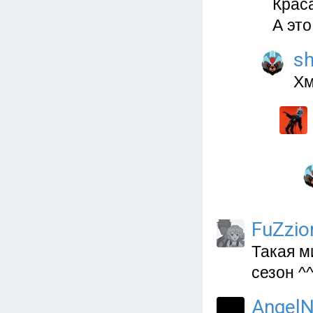
Крас
А это
sh
Хм
FuZzio
Такая м
сезон ^
AngelN