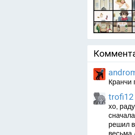
Коммента
andro
Кранчи 
trofi12
хо, рад
сначала
решил в
весьма 