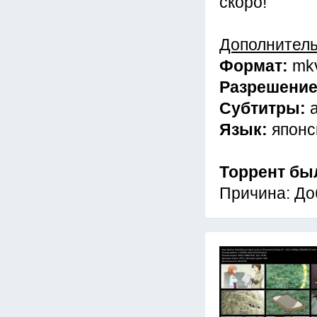
скоро!
Дополнител
Формат:
mk
Разрешени
Субтитры:
Язык:
японс
Торрент бы
Причина: До