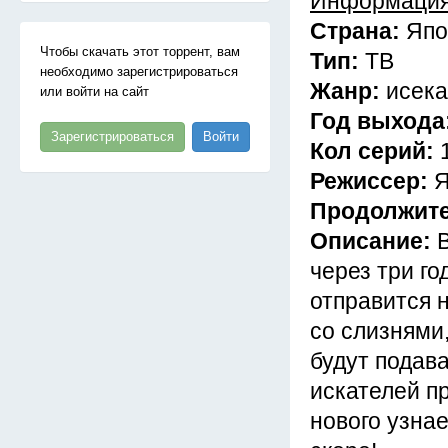
Информация
Страна:
Япо
Чтобы скачать этот торрент, вам
Тип:
ТВ
необходимо зарегистрироваться
Жанр:
исека
или войти на сайт
Год выхода
Зарегистрироваться
Войти
Кол серий:
Режиссер:
Я
Продолжит
Описание:
через три г
отправится 
со слизнями
будут подав
искателей пр
нового узна