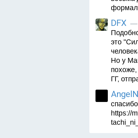
формал
DFX
— 
Подобно
это "Си
человек
Но у Ма
похоже,
ГГ, отп
AngelN
спасибо
https://
tachi_n