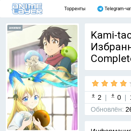
Торренты
Telegram-ча
аниме
Kami-tac
Избранн
Complet
2
|
0
|
Обновлён:
2