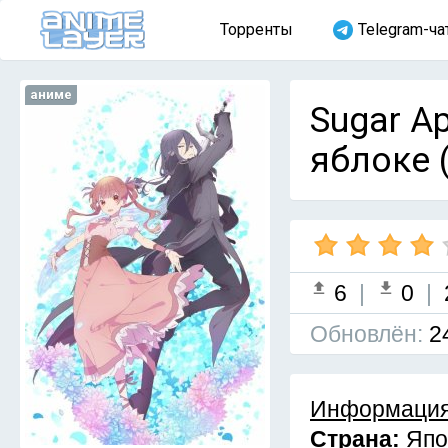
Торренты
Telegram-ча
аниме
Sugar Ap
яблоке 
6
|
0
|
Обновлён:
2
Информация
Страна:
Япо