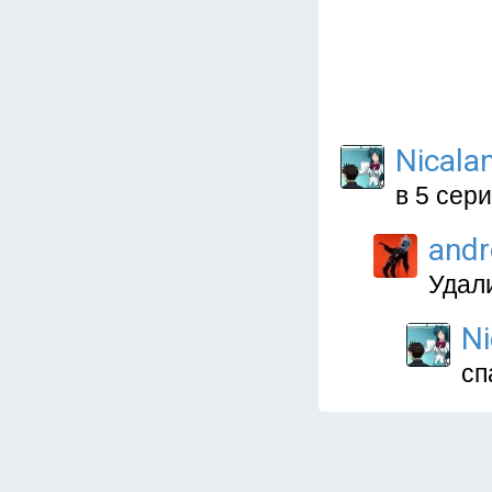
Nicala
в 5 сери
and
Удал
Ni
сп