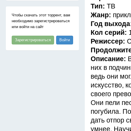
Тип:
ТВ
Жанр:
прикл
Чтобы скачать этот торрент, вам
необходимо зарегистрироваться
Год выхода
или войти на сайт
Кол серий:
Режиссер:
С
Зарегистрироваться
Войти
Продолжит
Описание:
них в подчи
ведь они мог
искусство, 
своего прев
Они пели пе
погубила. П
дать отпор 
умнее. Науч