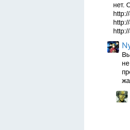
нет.
http:
http:
http:
N
Вы
не
пр
жа