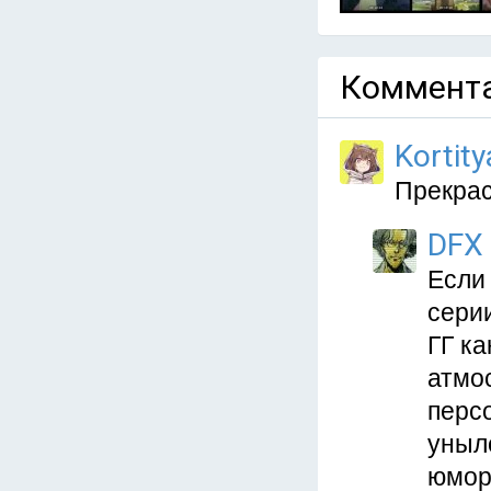
Коммента
Kortit
Прекрас
DFX
Если 
сери
ГГ к
атмо
перс
уныл
юмор