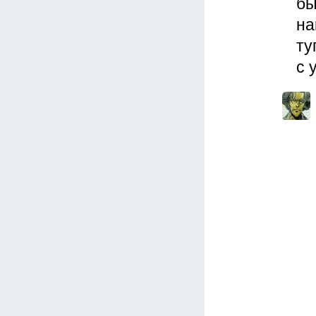
бы
на
ту
с 