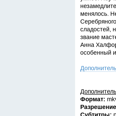
незамедлител
менялось. Н
Серебряного
сладостей, 
звание маст
Анна Халфор
особенный и
Дополнител
Дополнител
Формат:
mk
Разрешени
Субтитры: