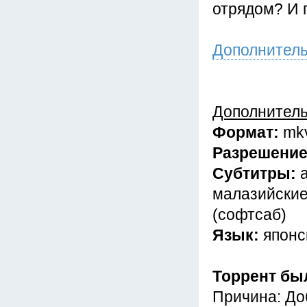
отрядом? И 
Дополнител
Дополнител
Формат:
mk
Разрешени
Субтитры:
малазийские
(софтсаб)
Язык:
японс
Торрент бы
Причина: До