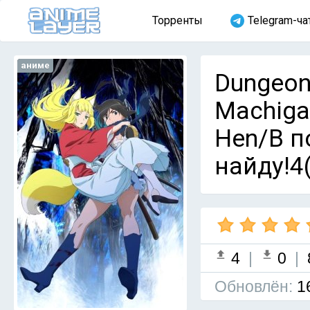
Торренты
Telegram-ча
аниме
Dungeon
Machigat
Hen/В п
найду!4
4
|
0
|
Обновлён:
1