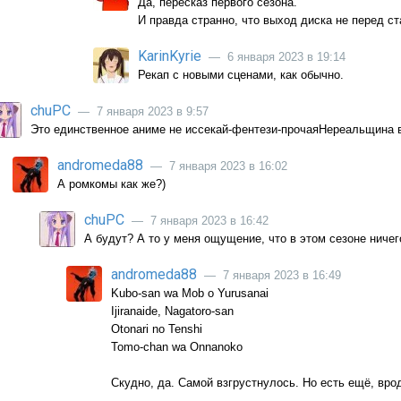
Да, пересказ первого сезона.
И правда странно, что выход диска не перед ст
KarinKyrie
— 6 января 2023 в 19:14
Рекап с новыми сценами, как обычно.
chuPC
— 7 января 2023 в 9:57
Это единственное аниме не иссекай-фентези-прочаяНереальщина в 
andromeda88
— 7 января 2023 в 16:02
А ромкомы как же?)
chuPC
— 7 января 2023 в 16:42
А будут? А то у меня ощущение, что в этом сезоне ничег
andromeda88
— 7 января 2023 в 16:49
Kubo-san wa Mob o Yurusanai
Ijiranaide, Nagatoro-san
Otonari no Tenshi
Tomo-chan wa Onnanoko
Скудно, да. Самой взгрустнулось. Но есть ещё, вро