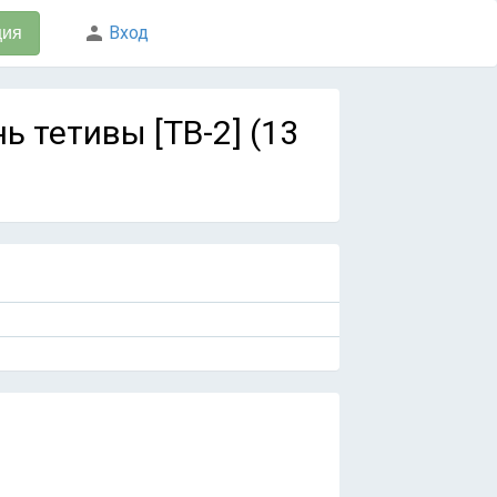
Вход
ция
нь тетивы [ТВ-2] (13