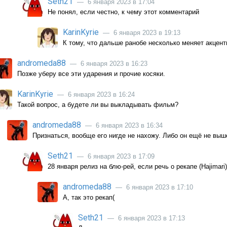
Seth21
— 6 января 2023 в 17:04
Не понял, если честно, к чему этот комментарий
KarinKyrie
— 6 января 2023 в 19:13
К тому, что дальше ранобе несколько меняет акцент
andromeda88
— 6 января 2023 в 16:23
Позже уберу все эти ударения и прочие косяки.
KarinKyrie
— 6 января 2023 в 16:24
Такой вопрос, а будете ли вы выкладывать фильм?
andromeda88
— 6 января 2023 в 16:34
Признаться, вообще его нигде не нахожу. Либо он ещё не выше
Seth21
— 6 января 2023 в 17:09
28 января релиз на блю-рей, если речь о рекапе (Hajimari)
andromeda88
— 6 января 2023 в 17:10
А, так это рекап(
Seth21
— 6 января 2023 в 17:13