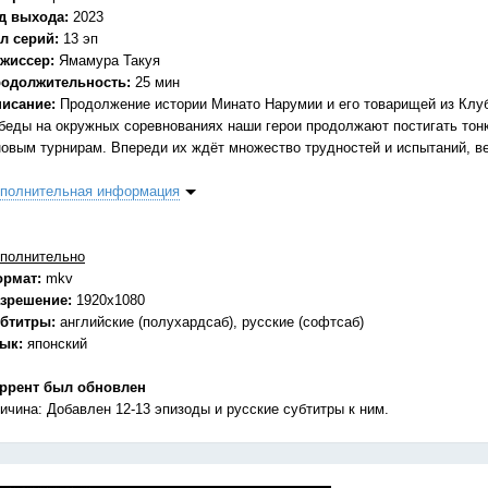
д выхода:
2023
л серий:
13 эп
жиссер:
Ямамура Такуя
одолжительность:
25 мин
исание:
Продолжение истории Минато Нарумии и его товарищей из Клу
беды на окружных соревнованиях наши герои продолжают постигать тонк
новым турнирам. Впереди их ждёт множество трудностей и испытаний, ве
полнительная информация
полнительно
ормат:
mkv
зрешение:
1920x1080
бтитры:
английские (полухардсаб), русские (софтсаб)
зык:
японский
ррент был обновлен
ичина: Добавлен 12-13 эпизоды и русские субтитры к ним.