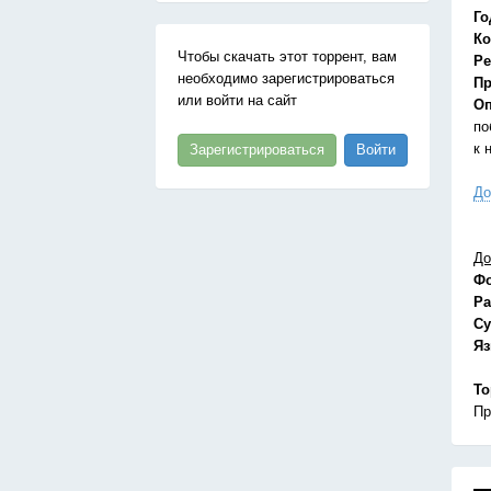
Го
Ко
Чтобы скачать этот торрент, вам
Ре
необходимо зарегистрироваться
Пр
или войти на сайт
Оп
по
к 
Зарегистрироваться
Войти
До
До
Ф
Ра
Су
Я
То
Пр