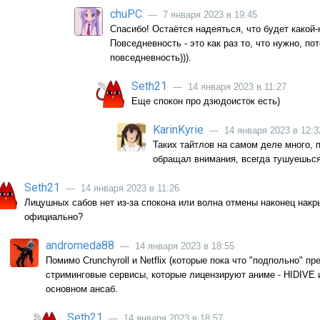
chuPC
— 7 января 2023 в 19:45
Спасибо! Остаётся надеяться, что будет какой
Повседневность - это как раз то, что нужно, п
повседневность))).
Seth21
— 14 января 2023 в 11:27
Еще спокон про дзюдоисток есть)
KarinKyrie
— 14 января 2023 в 12:3
Таких тайтлов на самом деле много, п
обращал внимания, всегда тушуешься
Seth21
— 14 января 2023 в 11:26
Лицушных сабов нет из-за спокона или волна отмены наконец накр
официально?
andromeda88
— 14 января 2023 в 18:55
Помимо Crunchyroll и Netflix (которые пока что "подпольно" п
стриминговые сервисы, которые лицензируют аниме - HIDIVE и
основном ансаб.
Seth21
— 14 января 2023 в 18:57