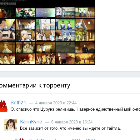
омментарии к торренту
Seth21
— 4 января 2023 в 22:44
О, спасибо что Цурунэ релизишь. Наверное единственный мой онго
KarinKyrie
— 6 января 2023 в 16:24
Всё зависит от того, что именно вы ждёте от тайтла.