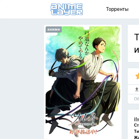
Торренты
аниме
T
и
Об
Ин
Ст
Ти
Ж