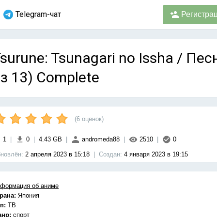
Telegram-чат
Регистра
surune: Tsunagari no Issha / Пес
з 13) Complete
(
6
оценок)
1
|
0
|
4.43 GB
|
andromeda88
|
2510
|
0
новлён:
2 апреля 2023 в 15:18
|
Cоздан:
4 января 2023 в 19:15
формация об аниме
рана:
Япония
п:
ТВ
анр:
спорт