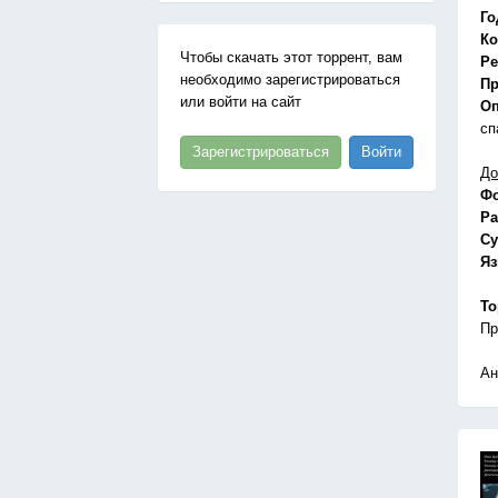
Го
Ко
Чтобы скачать этот торрент, вам
Ре
необходимо зарегистрироваться
Пр
или войти на сайт
Оп
сп
Зарегистрироваться
Войти
До
Ф
Ра
Су
Я
То
Пр
Ан