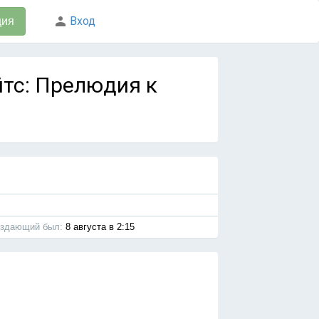
Вход
ция
айтс: Прелюдия к
здающий был:
8 августа в 2:15