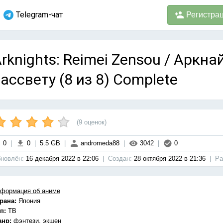
Telegram-чат
Регистра
rknights: Reimei Zensou / Аркн
ассвету (8 из 8) Complete
(
9
оценок)
0
|
0
|
5.5 GB
|
andromeda88
|
3042
|
0
новлён:
16 декабря 2022 в 22:06
|
Cоздан:
28 октября 2022 в 21:36
|
Ра
формация об аниме
рана:
Япония
п:
ТВ
анр:
фэнтези, экшен