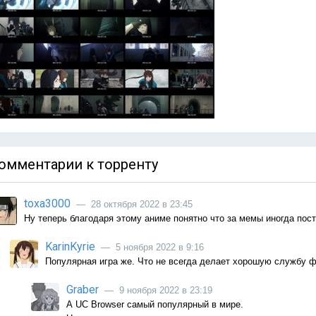
омментарии к торренту
toxa3000
— 28 октября 2022 в 23:45
Ну теперь благодаря этому аниме понятно что за мемы иногда пост
KarinKyrie
— 5 ноября 2022 в 9:16
Популярная игра же. Что не всегда делает хорошую службу ф
Graber
— 9 ноября 2022 в 23:19
А UC Browser самый популярный в мире.