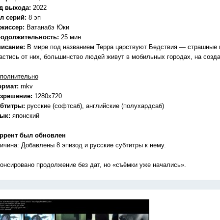
д выхода:
2022
л серий:
8 эп
жиссер:
Ватанабэ Юки
одолжительность:
25 мин
исание:
В мире под названием Терра царствуют Бедствия — страшные 
астись от них, большинство людей живут в мобильных городах, на созд
полнительно
ормат:
mkv
зрешение:
1280x720
бтитры:
русские (софтсаб), английские (полухардсаб)
зык:
японский
ррент был обновлен
ичина: Добавлены 8 эпизод и русские субтитры к нему.
онсировано продолжение без дат, но «съёмки уже начались».