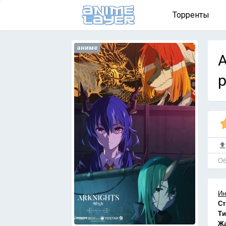
Торренты
аниме
A
р
Об
Ин
Ст
Ти
Ж