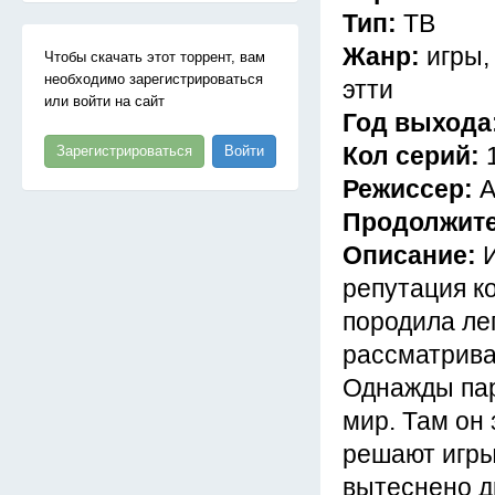
Тип:
ТВ
Жанр:
игры,
Чтобы скачать этот торрент, вам
необходимо зарегистрироваться
этти
или войти на сайт
Год выхода
Кол серий:
Зарегистрироваться
Войти
Режиссер:
А
Продолжит
Описание:
репутация к
породила ле
рассматрива
Однажды пар
мир. Там он 
решают игры
вытеснено д