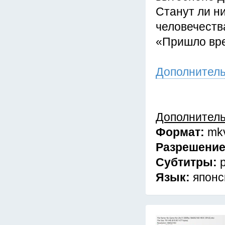
Станут ли н
человечеств
«Пришло вре
Дополнител
Дополнител
Формат:
mk
Разрешени
Субтитры:
Язык:
японс