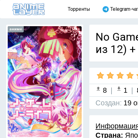
Торренты
Telegram-ча
аниме
No Game
из 12) +
8
|
1
|
Cоздан:
19 о
Информация
Страна:
Япо