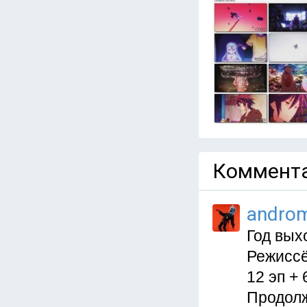
Коммента
andro
Год вых
Режиссё
12 эп +
Продолж