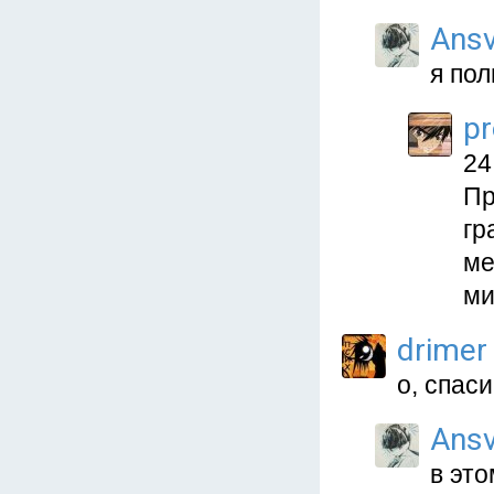
Ansv
я пол
p
24
Пр
гр
ме
ми
drimer
о, спас
Ansv
в это