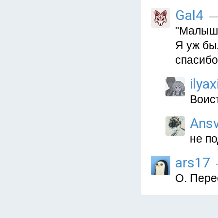
Gal4
— 
"Малыш-
Я уж бы
спасибо
ilya
Воист
Ansv
не по
ars17
О. Пере